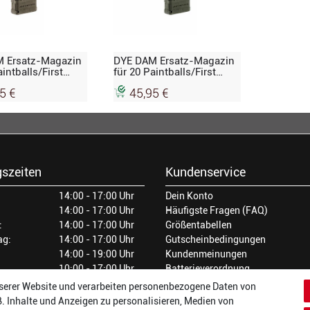
 Ersatz-Magazin
DYE DAM Ersatz-Magazin
aintballs/First
für 20 Paintballs/First
2er-Set, Dark Earth
Strike, 2er-Set, Olive-Drap
5 €
45,95 €
szeiten
Kundenservice
14:00 - 17:00 Uhr
Dein Konto
14:00 - 17:00 Uhr
Häufigste Fragen (FAQ)
:
14:00 - 17:00 Uhr
Größentabellen
ag:
14:00 - 17:00 Uhr
Gutscheinbedingungen
14:00 - 19:00 Uhr
Kundenmeinungen
10:00 - 17:00 Uhr
Batterieverordnung
Versand und Zahlarten
serer Website und verarbeiten personenbezogene Daten von
Vertrag widerrufen
B. Inhalte und Anzeigen zu personalisieren, Medien von