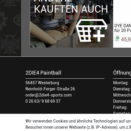
KAUFTEN AUCH
DYE DAM
für 20 P
Strike, 
45,9
2DIE4 Paintball
Öffnung
56457 Westerburg
Montag:
Reinhold-Ferger-Straße 26
Dienstag:
order@2die4-sports.com
Mittwoch
0 26 63/ 9 68 69 37
Donnerst
Freitag:
Samstag:
Wir verwenden Cookies und ähnliche Technologien auf un
Besucher:innen unserer Webseite (z.B. IP-Adresse), um z.