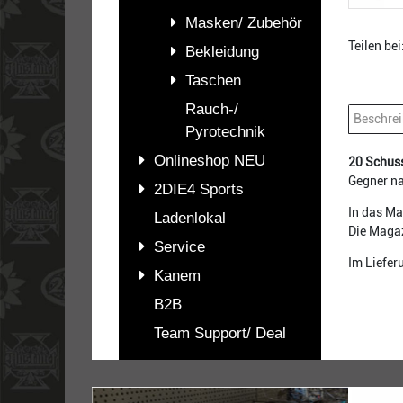
Masken/ Zubehör
Teilen bei
Bekleidung
Taschen
Rauch-/
Beschre
Pyrotechnik
Onlineshop NEU
20 Schus
Gegner na
2DIE4 Sports
In das M
Ladenlokal
Die Maga
Service
Im Liefe
Kanem
B2B
Team Support/ Deal