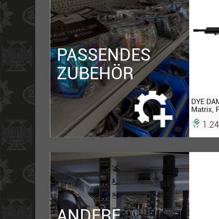
PASSENDES
ZUBEHÖR
DYE DAM
Matrix, 
schwarz
1.24
ANDERE