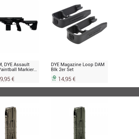
, DYE Assault
DYE Magazine Loop DAM
Paintball Markierer,
Blk 2er Set
9,95 €
14,95 €