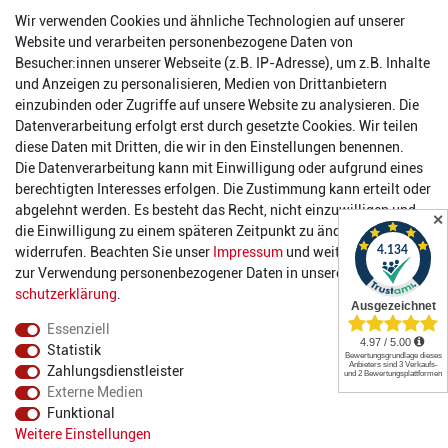
Wir verwenden Cookies und ähnliche Technologien auf unserer
56457 Westerburg
Website und verarbeiten personenbezogene Daten von
Reinhold-Ferger-Straße 26
Besucher:innen unserer Webseite (z.B. IP-Adresse), um z.B. Inhalte
order@2die4-sports.com
und Anzeigen zu personalisieren, Medien von Drittanbietern
0 26 63/ 9 68 69 37
einzubinden oder Zugriffe auf unsere Website zu analysieren. Die
Datenverarbeitung erfolgt erst durch gesetzte Cookies. Wir teilen
Öffnungszeiten
diese Daten mit Dritten, die wir in den Einstellungen benennen.
Die Datenverarbeitung kann mit Einwilligung oder aufgrund eines
Montag:
14:00 - 17:00 Uhr
berechtigten Interesses erfolgen. Die Zustimmung kann erteilt oder
Dienstag:
14:00 - 17:00 Uhr
abgelehnt werden. Es besteht das Recht, nicht einzuwilligen und
✕
Mittwoch:
14:00 - 17:00 Uhr
die Einwilligung zu einem späteren Zeitpunkt zu ändern oder zu
Donnerstag:
14:00 - 17:00 Uhr
widerrufen. Beachten Sie unser
Impressum
und weitere Hinweise
Freitag:
14:00 - 19:00 Uhr
zur Verwendung personenbezogener Daten in unserer
Daten­
Samstag:
10:00 - 17:00 Uhr
schutz­erklärung
.
Essenziell
Statistik
Zahlungsdienstleister
Externe Medien
Funktional
© 2022 2DIE4 Sports
Weitere Einstellungen