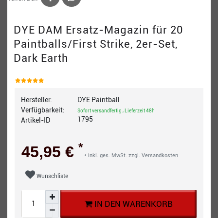
DYE DAM Ersatz-Magazin für 20
Paintballs/First Strike, 2er-Set,
Dark Earth
Hersteller:
DYE Paintball
Verfügbarkeit:
Sofort versandfertig , Lieferzeit 48h
1795
Artikel-ID
*
45,95 €
* inkl. ges. MwSt. zzgl.
Versandkosten
Wunschliste
IN DEN WARENKORB