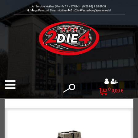
Service Hotline (Mo.-Fr. 11 - 17 Uhr) (0 26 63) 9 68 69 37
Mega Paintball Shop mit über 440 m2 in Westerburg/Westerwald
0
0,00 €