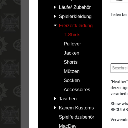
Läufe/ Zubehör
Teilen bei
Spielerkleidung
Freizeitkleidung
T-Shirts
Pullover
Jacken
Shorts
Beschre
Mützen
Socken
"Heather"
derzeitig
Accessoires
verarbeit
Taschen
Show what
Kanem Kustoms
REGULAR F
Spielfeldzubehör
Verwendet
MacDev