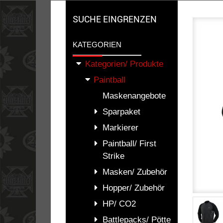
SUCHE EINGRENZEN
KATEGORIEN
Kategorien/ Produkte
Paintball
Maskenangebote
Sparpaket
Markierer
Paintball/ First
Strike
Masken/ Zubehör
Hopper/ Zubehör
HP/ CO2
Battlepacks/ Pötte