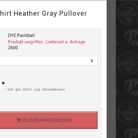
irt Heather Gray Pullover
DYE Paintball
Produkt vergriffen , Lieferzeit a. Anfrage
2600
*
€
* inkl. ges. MwSt. zzgl.
Versandkosten
IN DEN WARENKORB