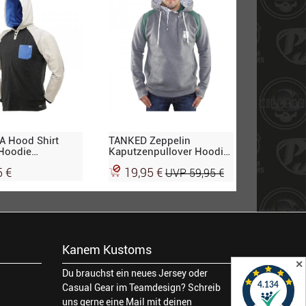
 Hood Shirt
TANKED Zeppelin
Hoodie
Kaputzenpullover Hoodie,
pullover, grey-
grau-grün
5 €
19,95 €
UVP 59,95 €
Kanem Kustoms
✕
Du brauchst ein neues Jersey oder
Casual Gear im Teamdesign? Schreib
uns gerne eine Mail mit deinen