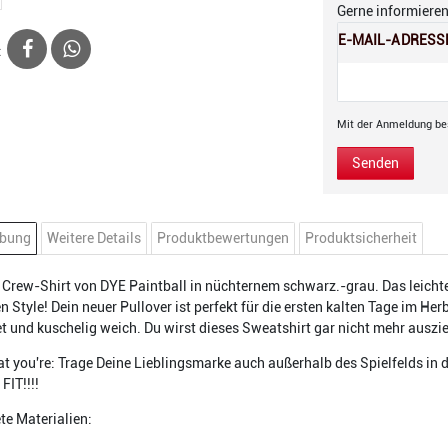
Gerne informieren 
E-MAIL-ADRESS
:
Mit der Anmeldung bes
Senden
ibung
Weitere Details
Produktbewertungen
Produktsicherheit
 Crew-Shirt von DYE Paintball in nüchternem schwarz.-grau. Das leichte
en Style! Dein neuer Pullover ist perfekt für die ersten kalten Tage im He
et und kuschelig weich. Du wirst dieses Sweatshirt gar nicht mehr auszi
 you're: Trage Deine Lieblingsmarke auch außerhalb des Spielfelds in der 
IT!!!!
e Materialien: