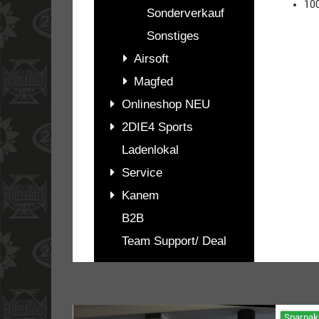
10
Sonderverkauf
Sonstiges
Airsoft
Magfed
Onlineshop NEU
2DIE4 Sports
Ladenlokal
Service
Kanem
B2B
Team Support/ Deal
PASSENDES
ZUBEHÖR
Sparpak