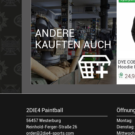
ANDERE
KAUFTEN AUCH
DYE COB
Hoodie 
white-m
24,9
2DIE4 Paintball
Öffnung
56457 Westerburg
Montag:
Reinhold-Ferger-Straße 26
Dienstag:
order@2die4-sports.com
Mittwoch