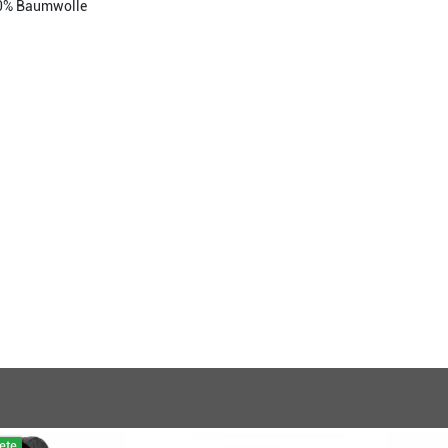
0% Baumwolle
ete