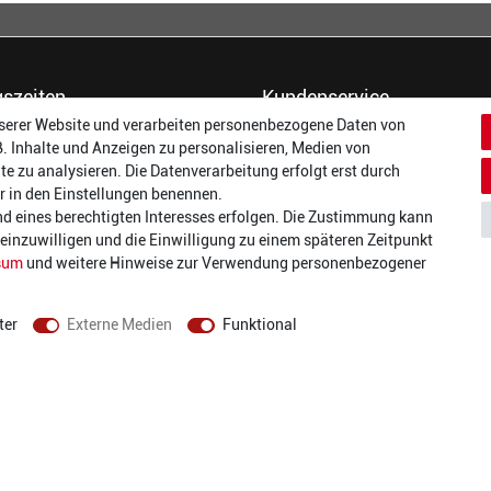
szeiten
Kundenservice
serer Website und verarbeiten personenbezogene Daten von
14:00 - 17:00 Uhr
Dein Konto
B. Inhalte und Anzeigen zu personalisieren, Medien von
14:00 - 17:00 Uhr
Häufigste Fragen (FAQ)
te zu analysieren. Die Datenverarbeitung erfolgt erst durch
:
14:00 - 17:00 Uhr
Größentabellen
wir in den Einstellungen benennen.
ag:
14:00 - 17:00 Uhr
Gutscheinbedingungen
nd eines berechtigten Interesses erfolgen. Die Zustimmung kann
14:00 - 19:00 Uhr
Kundenmeinungen
t einzuwilligen und die Einwilligung zu einem späteren Zeitpunkt
10:00 - 17:00 Uhr
Batterieverordnung
sum
und weitere Hinweise zur Verwendung personenbezogener
Versand und Zahlarten
Vertrag widerrufen
ter
Externe Medien
Funktional
AGB
Datenschutz
Widerrufsrecht
Impressum