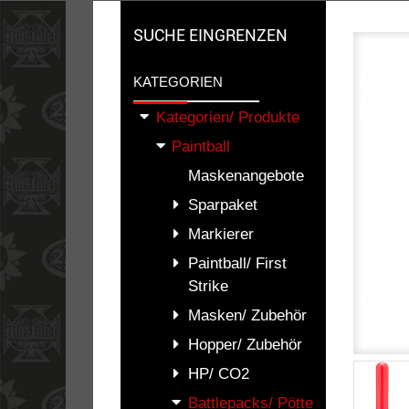
SUCHE EINGRENZEN
KATEGORIEN
Kategorien/ Produkte
Paintball
Maskenangebote
Sparpaket
Markierer
Paintball/ First
Strike
Masken/ Zubehör
Hopper/ Zubehör
HP/ CO2
Battlepacks/ Pötte