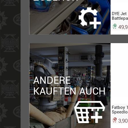
DYE Jet 
Battlep
schwarz
49,9
ANDERE
KAUFTEN AUCH
Fatboy 
Speedlo
3,90