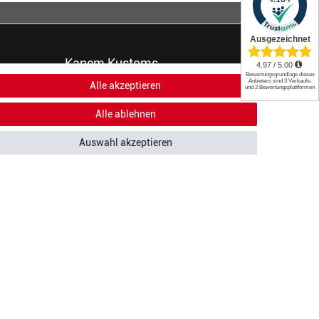
Kanem Kustoms
Alle akzeptieren
Du brauchst ein neues Jersey oder
Casual Gear im Teamdesign? Schreib
Alle ablehnen
uns gerne eine Mail mit deinen
Wünschen oder Fragen.
Auswahl akzeptieren
JETZT ANFRAGE SENDEN