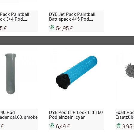
Pack Paintball
DYE Jet Pack Paintball
ack 3+4 Pod,
Battlepack 4+5 Pod,
 grau
schwarz grau
5 €
54,95 €
140 Pod
DYE Pod LLP Lock Lid 160
Exalt Po
ader cal.68, smoke
Pod einzeln, cyan
Ersatzüb
 €
6,49 €
9,95 