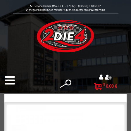
Service Hotline (Mo.-Fr. 11 - 17 Uhr) (0 26 63) 9 68 69 37
Mega Paintball Shop mit über 440 m2 in Westerburg/Westerwald
0
0,00 €