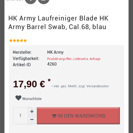
HK Army Laufreiniger Blade HK
Army Barrel Swab, Cal.68, blau
Hersteller:
HK Army
Verfügbarkeit:
Produkt vergriffen , Lieferzeit a. Anfrage
4260
Artikel-ID
*
17,90 €
* inkl. ges. MwSt. zzgl.
Versandkosten
Wunschliste
IN DEN WARENKORB