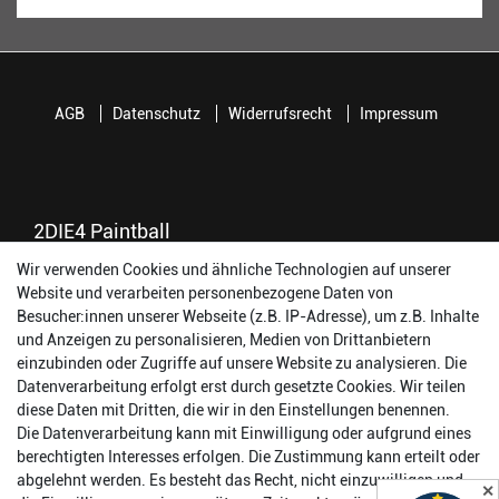
AGB
Datenschutz
Widerrufsrecht
Impressum
2DIE4 Paintball
Wir verwenden Cookies und ähnliche Technologien auf unserer
56457 Westerburg
Website und verarbeiten personenbezogene Daten von
Reinhold-Ferger-Straße 26
Besucher:innen unserer Webseite (z.B. IP-Adresse), um z.B. Inhalte
order@2die4-sports.com
und Anzeigen zu personalisieren, Medien von Drittanbietern
0 26 63/ 9 68 69 37
einzubinden oder Zugriffe auf unsere Website zu analysieren. Die
Datenverarbeitung erfolgt erst durch gesetzte Cookies. Wir teilen
Öffnungszeiten
diese Daten mit Dritten, die wir in den Einstellungen benennen.
Die Datenverarbeitung kann mit Einwilligung oder aufgrund eines
Montag:
14:00 - 17:00 Uhr
berechtigten Interesses erfolgen. Die Zustimmung kann erteilt oder
Dienstag:
14:00 - 17:00 Uhr
abgelehnt werden. Es besteht das Recht, nicht einzuwilligen und
✕
Mittwoch:
14:00 - 17:00 Uhr