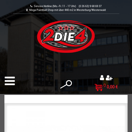
Service Hotline (Mo.-Fr. 11 - 17 Uhr) (0 26 63) 9 68 69 37
Mega Paintball Shop mit über 440 m2 in Westerburg/Westerwald
0
0,00 €