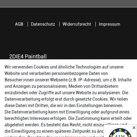
AGB
Datenschutz
Widerrufsrecht
Impressum
2DIE4 Paintball
Wir verwenden Cookies und ähnliche Technologien auf unserer
56457 Westerburg
Website und verarbeiten personenbezogene Daten von
Reinhold-Ferger-Straße 26
Besucher:innen unserer Webseite (z.B. IP-Adresse), um z.B. Inhalte
order@2die4-sports.com
und Anzeigen zu personalisieren, Medien von Drittanbietern
0 26 63/ 9 68 69 37
einzubinden oder Zugriffe auf unsere Website zu analysieren. Die
Datenverarbeitung erfolgt erst durch gesetzte Cookies. Wir teilen
Öffnungszeiten
diese Daten mit Dritten, die wir in den Einstellungen benennen.
Die Datenverarbeitung kann mit Einwilligung oder aufgrund eines
Montag:
14:00 - 17:00 Uhr
berechtigten Interesses erfolgen. Die Zustimmung kann erteilt oder
Dienstag:
14:00 - 17:00 Uhr
abgelehnt werden. Es besteht das Recht, nicht einzuwilligen und
✕
Mittwoch:
14:00 - 17:00 Uhr
die Einwilligung zu einem späteren Zeitpunkt zu ändern oder zu
Donnerstag:
14:00 - 17:00 Uhr