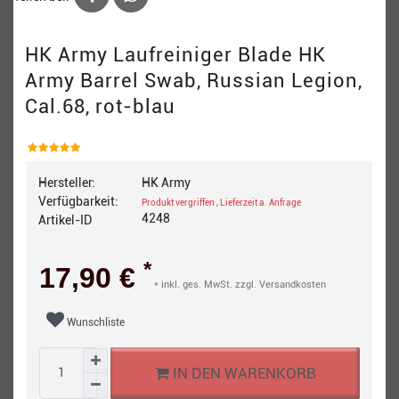
HK Army Laufreiniger Blade HK
Army Barrel Swab, Russian Legion,
Cal.68, rot-blau
Hersteller:
HK Army
Verfügbarkeit:
Produkt vergriffen , Lieferzeit a. Anfrage
4248
Artikel-ID
*
17,90 €
* inkl. ges. MwSt. zzgl.
Versandkosten
Wunschliste
IN DEN WARENKORB