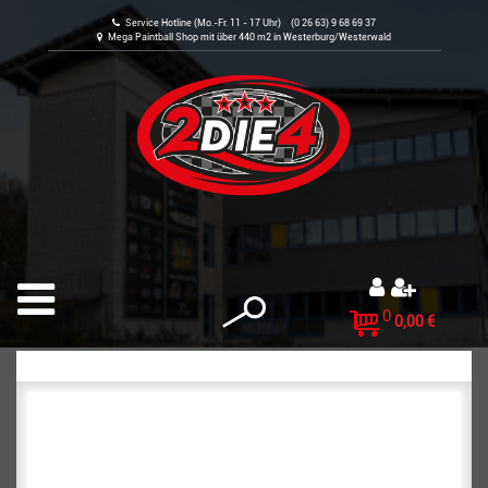
Service Hotline (Mo.-Fr. 11 - 17 Uhr) (0 26 63) 9 68 69 37
Mega Paintball Shop mit über 440 m2 in Westerburg/Westerwald
0
0,00 €