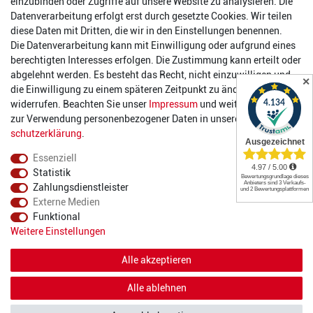
einzubinden oder Zugriffe auf unsere Website zu analysieren. Die
Datenverarbeitung erfolgt erst durch gesetzte Cookies. Wir teilen
Öffnungszeiten
diese Daten mit Dritten, die wir in den Einstellungen benennen.
Die Datenverarbeitung kann mit Einwilligung oder aufgrund eines
Montag:
14:00 - 17:00 Uhr
berechtigten Interesses erfolgen. Die Zustimmung kann erteilt oder
Dienstag:
14:00 - 17:00 Uhr
abgelehnt werden. Es besteht das Recht, nicht einzuwilligen und
✕
Mittwoch:
14:00 - 17:00 Uhr
die Einwilligung zu einem späteren Zeitpunkt zu ändern oder zu
Donnerstag:
14:00 - 17:00 Uhr
widerrufen. Beachten Sie unser
Impressum
und weitere Hinweise
Freitag:
14:00 - 19:00 Uhr
zur Verwendung personenbezogener Daten in unserer
Daten­
Samstag:
10:00 - 17:00 Uhr
schutz­erklärung
.
Essenziell
Statistik
Zahlungsdienstleister
Externe Medien
Funktional
© 2022 2DIE4 Sports
Weitere Einstellungen
Alle akzeptieren
Alle ablehnen