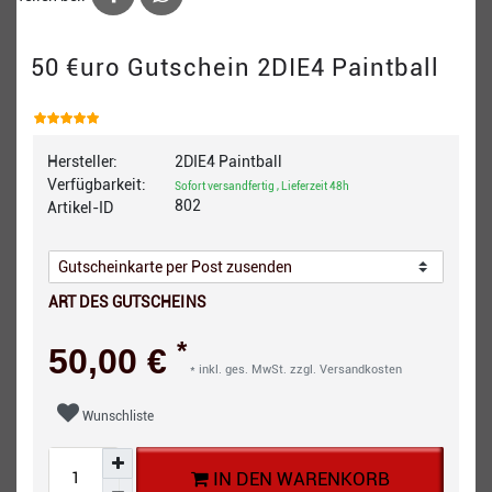
50 €uro Gutschein 2DIE4 Paintball
Hersteller:
2DIE4 Paintball
Verfügbarkeit:
Sofort versandfertig , Lieferzeit 48h
802
Artikel-ID
ART DES GUTSCHEINS
*
50,00 €
* inkl. ges. MwSt. zzgl.
Versandkosten
Wunschliste
IN DEN WARENKORB