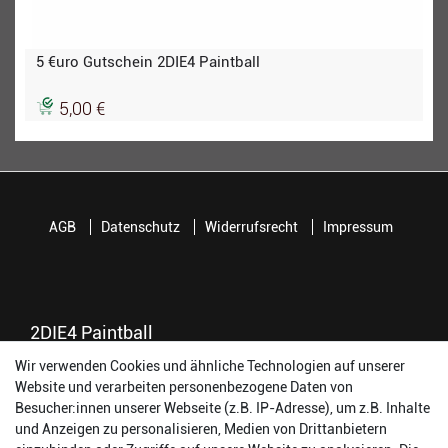
5 €uro Gutschein 2DIE4 Paintball
5,00 €
AGB
Datenschutz
Widerrufsrecht
Impressum
2DIE4 Paintball
Wir verwenden Cookies und ähnliche Technologien auf unserer
56457 Westerburg
Website und verarbeiten personenbezogene Daten von
Reinhold-Ferger-Straße 26
Besucher:innen unserer Webseite (z.B. IP-Adresse), um z.B. Inhalte
order@2die4-sports.com
und Anzeigen zu personalisieren, Medien von Drittanbietern
0 26 63/ 9 68 69 37