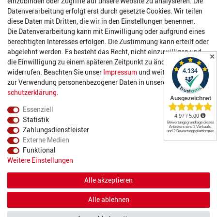
einzubinden oder Zugriffe auf unsere Website zu analysieren. Die
Datenverarbeitung erfolgt erst durch gesetzte Cookies. Wir teilen
Öffnungszeiten
diese Daten mit Dritten, die wir in den Einstellungen benennen.
Die Datenverarbeitung kann mit Einwilligung oder aufgrund eines
Montag:
14:00 - 17:00 Uhr
berechtigten Interesses erfolgen. Die Zustimmung kann erteilt oder
Dienstag:
14:00 - 17:00 Uhr
abgelehnt werden. Es besteht das Recht, nicht einzuwilligen und
✕
Mittwoch:
14:00 - 17:00 Uhr
die Einwilligung zu einem späteren Zeitpunkt zu ändern oder zu
Donnerstag:
14:00 - 17:00 Uhr
widerrufen. Beachten Sie unser
Impressum
und weitere Hinweise
Freitag:
14:00 - 19:00 Uhr
zur Verwendung personenbezogener Daten in unserer
Daten­
Samstag:
10:00 - 17:00 Uhr
schutz­erklärung
.
Essenziell
Statistik
Zahlungsdienstleister
Externe Medien
Funktional
© 2022 2DIE4 Sports
Weitere Einstellungen
Alle akzeptieren
Alle ablehnen