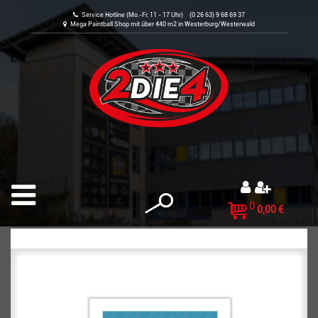
Service Hotline (Mo.-Fr. 11 - 17 Uhr) (0 26 63) 9 68 69 37
Mega Paintball Shop mit über 440 m2 in Westerburg/Westerwald
0
0,00 €