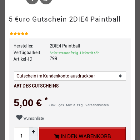
5 €uro Gutschein 2DIE4 Paintball
Hersteller:
2DIE4 Paintball
Verfügbarkeit:
Sofort versandfertig , Lieferzeit 48h
799
Artikel-ID
ART DES GUTSCHEINS
*
5,00 €
* inkl. ges. MwSt. zzgl.
Versandkosten
Wunschliste
IN DEN WARENKORB