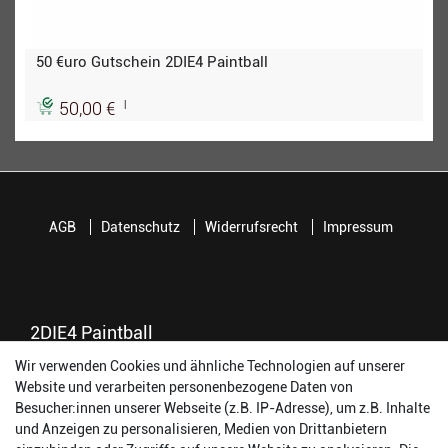
50 €uro Gutschein 2DIE4 Paintball
|
50,00 €
AGB
Datenschutz
Widerrufsrecht
Impressum
2DIE4 Paintball
Wir verwenden Cookies und ähnliche Technologien auf unserer
56457 Westerburg
Website und verarbeiten personenbezogene Daten von
Reinhold-Ferger-Straße 26
Besucher:innen unserer Webseite (z.B. IP-Adresse), um z.B. Inhalte
order@2die4-sports.com
und Anzeigen zu personalisieren, Medien von Drittanbietern
0 26 63/ 9 68 69 37