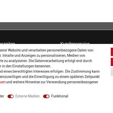
szeiten
Kundenservice
serer Website und verarbeiten personenbezogene Daten von
14:00 - 17:00 Uhr
Dein Konto
B. Inhalte und Anzeigen zu personalisieren, Medien von
14:00 - 17:00 Uhr
Häufigste Fragen (FAQ)
te zu analysieren. Die Datenverarbeitung erfolgt erst durch
:
14:00 - 17:00 Uhr
Größentabellen
wir in den Einstellungen benennen.
ag:
14:00 - 17:00 Uhr
Gutscheinbedingungen
nd eines berechtigten Interesses erfolgen. Die Zustimmung kann
14:00 - 19:00 Uhr
Kundenmeinungen
t einzuwilligen und die Einwilligung zu einem späteren Zeitpunkt
10:00 - 17:00 Uhr
Batterieverordnung
sum
und weitere Hinweise zur Verwendung personenbezogener
Versand und Zahlarten
Vertrag widerrufen
ter
Externe Medien
Funktional