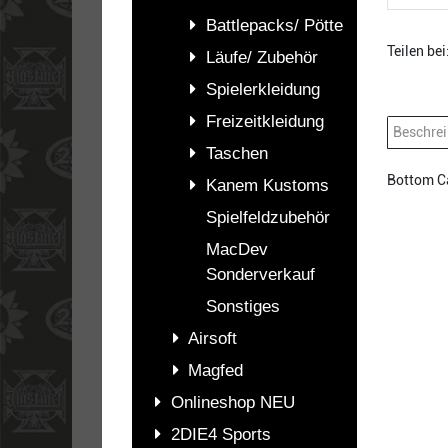
Battlepacks/ Pötte
Teilen bei
Läufe/ Zubehör
Spielerkleidung
Freizeitkleidung
Beschre
Taschen
Bottom Ca
Kanem Kustoms
Spielfeldzubehör
MacDev
Sonderverkauf
Sonstiges
Airsoft
Magfed
Onlineshop NEU
2DIE4 Sports