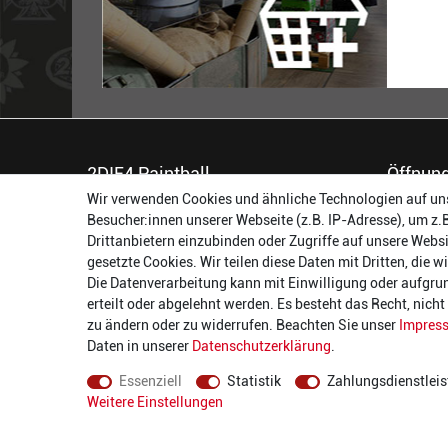
2DIE4 Paintball
Öffnung
Wir verwenden Cookies und ähnliche Technologien auf un
56457 Westerburg
Montag:
Besucher:innen unserer Webseite (z.B. IP-Adresse), um z.
Reinhold-Ferger-Straße 26
Dienstag:
Drittanbietern einzubinden oder Zugriffe auf unsere Websi
order@2die4-sports.com
Mittwoch
gesetzte Cookies. Wir teilen diese Daten mit Dritten, die 
0 26 63/ 9 68 69 37
Donnerst
Die Datenverarbeitung kann mit Einwilligung oder aufgru
Freitag:
erteilt oder abgelehnt werden. Es besteht das Recht, nich
Samstag:
zu ändern oder zu widerrufen. Beachten Sie unser
Impres
Daten in unserer
Daten­schutz­erklärung
.
Essenziell
Statistik
Zahlungsdienstleis
Weitere Einstellungen