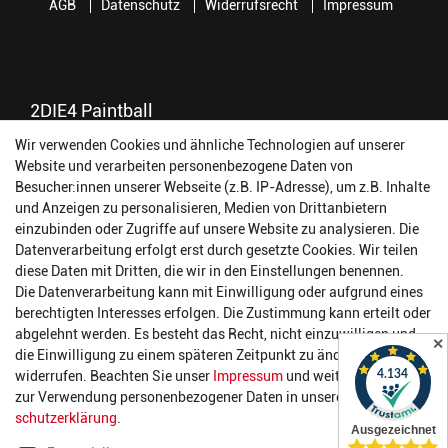
AGB
Datenschutz
Widerrufsrecht
Impressum
2DIE4 Paintball
Wir verwenden Cookies und ähnliche Technologien auf unserer
56457 Westerburg
Website und verarbeiten personenbezogene Daten von
Reinhold-Ferger-Straße 26
Besucher:innen unserer Webseite (z.B. IP-Adresse), um z.B. Inhalte
order@2die4-sports.com
und Anzeigen zu personalisieren, Medien von Drittanbietern
0 26 63/ 9 68 69 37
einzubinden oder Zugriffe auf unsere Website zu analysieren. Die
Datenverarbeitung erfolgt erst durch gesetzte Cookies. Wir teilen
Öffnungszeiten
diese Daten mit Dritten, die wir in den Einstellungen benennen.
Die Datenverarbeitung kann mit Einwilligung oder aufgrund eines
Montag:
14:00 - 17:00 Uhr
berechtigten Interesses erfolgen. Die Zustimmung kann erteilt oder
Dienstag:
14:00 - 17:00 Uhr
abgelehnt werden. Es besteht das Recht, nicht einzuwilligen und
✕
Mittwoch:
14:00 - 17:00 Uhr
die Einwilligung zu einem späteren Zeitpunkt zu ändern oder zu
Donnerstag:
14:00 - 17:00 Uhr
widerrufen. Beachten Sie unser
Impressum
und weitere Hinweise
Freitag:
14:00 - 19:00 Uhr
zur Verwendung personenbezogener Daten in unserer
Daten­
Samstag:
10:00 - 17:00 Uhr
schutz­erklärung
.