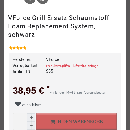
VForce Grill Ersatz Schaumstoff
Foam Replacement System,
schwarz
Hersteller:
VForce
Verfügbarkeit:
Produkt vergriffen , Lieferzeit a. Anfrage
965
Artikel-ID
*
38,95 €
* inkl. ges. MwSt. zzgl.
Versandkosten
Wunschliste
IN DEN WARENKORB