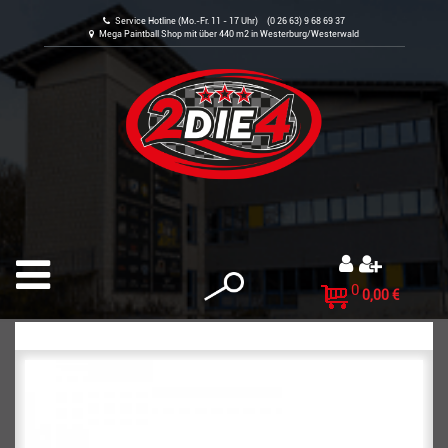
Service Hotline (Mo.-Fr. 11 - 17 Uhr) (0 26 63) 9 68 69 37
Mega Paintball Shop mit über 440 m2 in Westerburg/Westerwald
0
0,00 €