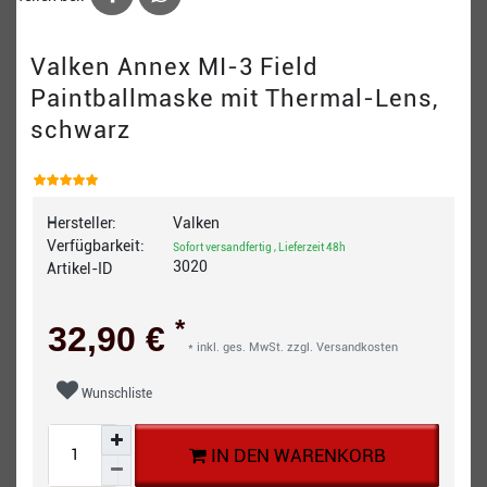
Valken Annex MI-3 Field
Paintballmaske mit Thermal-Lens,
schwarz
Hersteller:
Valken
Verfügbarkeit:
Sofort versandfertig , Lieferzeit 48h
3020
Artikel-ID
*
32,90 €
* inkl. ges. MwSt. zzgl.
Versandkosten
Wunschliste
IN DEN WARENKORB