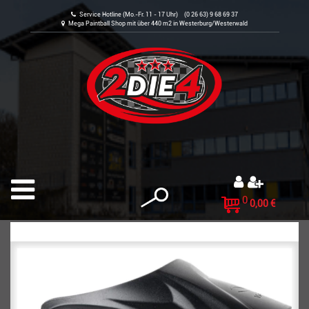
Service Hotline (Mo.-Fr. 11 - 17 Uhr) (0 26 63) 9 68 69 37
Mega Paintball Shop mit über 440 m2 in Westerburg/Westerwald
0
0,00 €