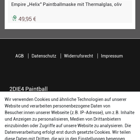
Empire „Helix" Paintballmaske mit Thermalglas, oliv
49,95 €
AGB
Datenschutz
Widerrufsrecht
Impressum
2DIE4 Paintball
Wir verwenden Cookies und ähnliche Technologien auf unserer
56457 Westerburg
Website und verarbeiten personenbezogene Daten von
Reinhold-Ferger-Straße 26
Besucher:innen unserer Webseite (z.B. IP-Adresse), um z.B. Inhalte
order@2die4-sports.com
und Anzeigen zu personalisieren, Medien von Drittanbietern
0 26 63/ 9 68 69 37
einzubinden oder Zugriffe auf unsere Website zu analysieren. Die
Datenverarbeitung erfolgt erst durch gesetzte Cookies. Wir teilen
Öffnungszeiten
diese Daten mit Dritten, die wir in den Einstellungen benennen.