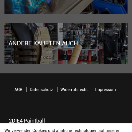
ANDERE KAUFTEN AUCH
AGB
Datenschutz
Widerrufsrecht
Impressum
2DIE4 Paintball
Wir verwenden Cookies und ähnliche Technologien auf unserer
56457 Westerburg