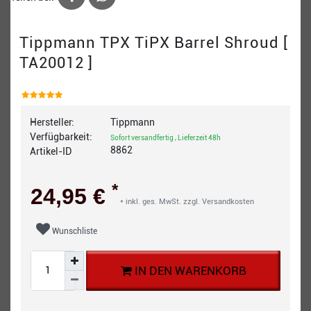
Tippmann TPX TiPX Barrel Shroud [
TA20012 ]
Hersteller:
Tippmann
Verfügbarkeit:
Sofort versandfertig , Lieferzeit 48h
8862
Artikel-ID
*
24,95 €
* inkl. ges. MwSt. zzgl.
Versandkosten
Wunschliste
IN DEN WARENKORB