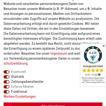
Website und verarbeiten personenbezogene Daten von
Reinhold-Ferger-Straße 26
Besucher:innen unserer Webseite (z.B. IP-Adresse), um z.B. Inhalte
order@2die4-sports.com
und Anzeigen zu personalisieren, Medien von Drittanbietern
0 26 63/ 9 68 69 37
einzubinden oder Zugriffe auf unsere Website zu analysieren. Die
Datenverarbeitung erfolgt erst durch gesetzte Cookies. Wir teilen
Öffnungszeiten
diese Daten mit Dritten, die wir in den Einstellungen benennen.
Die Datenverarbeitung kann mit Einwilligung oder aufgrund eines
Montag:
14:00 - 17:00 Uhr
berechtigten Interesses erfolgen. Die Zustimmung kann erteilt oder
Dienstag:
14:00 - 17:00 Uhr
abgelehnt werden. Es besteht das Recht, nicht einzuwilligen und
✕
Mittwoch:
14:00 - 17:00 Uhr
die Einwilligung zu einem späteren Zeitpunkt zu ändern oder zu
Donnerstag:
14:00 - 17:00 Uhr
widerrufen. Beachten Sie unser
Impressum
und weitere Hinweise
Freitag:
14:00 - 19:00 Uhr
zur Verwendung personenbezogener Daten in unserer
Daten­
Samstag:
10:00 - 17:00 Uhr
schutz­erklärung
.
Essenziell
Statistik
Zahlungsdienstleister
Externe Medien
Funktional
© 2022 2DIE4 Sports
Weitere Einstellungen