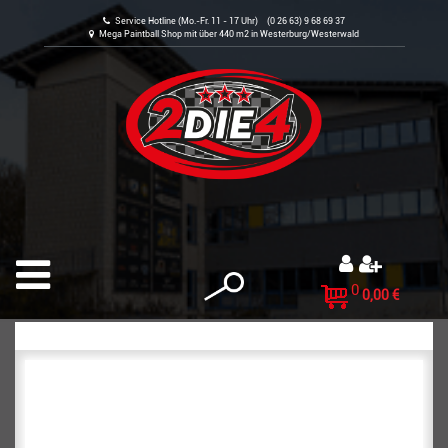
Service Hotline (Mo.-Fr. 11 - 17 Uhr) (0 26 63) 9 68 69 37
Mega Paintball Shop mit über 440 m2 in Westerburg/Westerwald
0
0,00 €