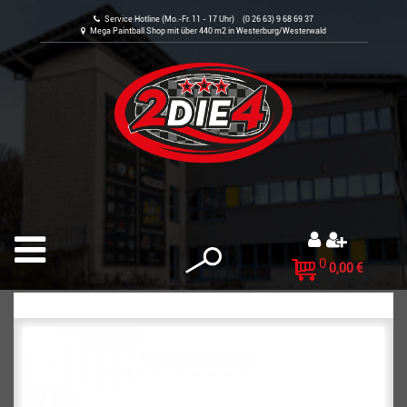
Service Hotline (Mo.-Fr. 11 - 17 Uhr) (0 26 63) 9 68 69 37
Mega Paintball Shop mit über 440 m2 in Westerburg/Westerwald
0
0,00 €