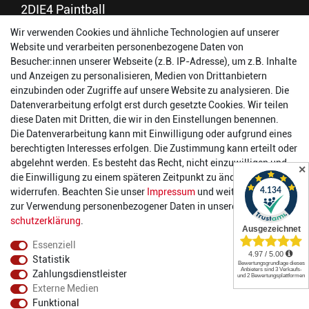
2DIE4 Paintball
Wir verwenden Cookies und ähnliche Technologien auf unserer
56457 Westerburg
Website und verarbeiten personenbezogene Daten von
Reinhold-Ferger-Straße 26
Besucher:innen unserer Webseite (z.B. IP-Adresse), um z.B. Inhalte
order@2die4-sports.com
und Anzeigen zu personalisieren, Medien von Drittanbietern
0 26 63/ 9 68 69 37
einzubinden oder Zugriffe auf unsere Website zu analysieren. Die
Datenverarbeitung erfolgt erst durch gesetzte Cookies. Wir teilen
Öffnungszeiten
diese Daten mit Dritten, die wir in den Einstellungen benennen.
Die Datenverarbeitung kann mit Einwilligung oder aufgrund eines
Montag:
14:00 - 17:00 Uhr
berechtigten Interesses erfolgen. Die Zustimmung kann erteilt oder
Dienstag:
14:00 - 17:00 Uhr
abgelehnt werden. Es besteht das Recht, nicht einzuwilligen und
✕
Mittwoch:
14:00 - 17:00 Uhr
die Einwilligung zu einem späteren Zeitpunkt zu ändern oder zu
Donnerstag:
14:00 - 17:00 Uhr
widerrufen. Beachten Sie unser
Impressum
und weitere Hinweise
Freitag:
14:00 - 19:00 Uhr
zur Verwendung personenbezogener Daten in unserer
Daten­
Samstag:
10:00 - 17:00 Uhr
schutz­erklärung
.
Essenziell
Statistik
Zahlungsdienstleister
Externe Medien
Funktional
© 2022 2DIE4 Sports