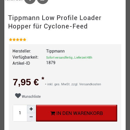
Tippmann Low Profile Loader
Hopper für Cyclone-Feed
Hersteller:
Tippmann
Verfügbarkeit:
Sofort versandfertig , Lieferzeit 48h
1879
Artikel-ID
*
7,95 €
* inkl. ges. MwSt. zzgl.
Versandkosten
Wunschliste
IN DEN WARENKORB