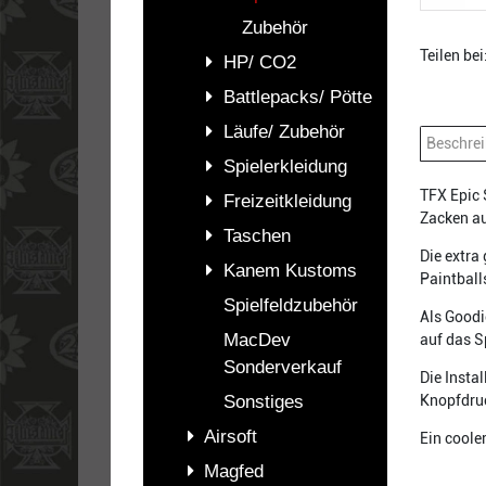
Zubehör
Teilen bei
HP/ CO2
Battlepacks/ Pötte
Läufe/ Zubehör
Beschre
Spielerkleidung
TFX Epic 
Freizeitkleidung
Zacken au
Taschen
Die extra
Kanem Kustoms
Paintball
Spielfeldzubehör
Als Goodi
MacDev
auf das S
Sonderverkauf
Die Insta
Sonstiges
Knopfdruc
Airsoft
Ein coole
Magfed