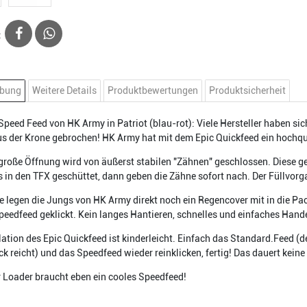
:
ibung
Weitere Details
Produktbewertungen
Produktsicherheit
Speed Feed von HK Army in Patriot (blau-rot): Viele Hersteller haben si
s der Krone gebrochen! HK Army hat mit dem Epic Quickfeed ein hochqu
 große Öffnung wird von äußerst stabilen "Zähnen" geschlossen. Diese 
s in den TFX geschüttet, dann geben die Zähne sofort nach. Der Füllvorg
e legen die Jungs von HK Army direkt noch ein Regencover mit in die Pa
peedfeed geklickt. Kein langes Hantieren, schnelles und einfaches Hande
llation des Epic Quickfeed ist kinderleicht. Einfach das Standard.Feed 
k reicht) und das Speedfeed wieder reinklicken, fertig! Das dauert keine
r Loader braucht eben ein cooles Speedfeed!