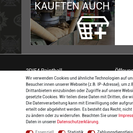
KAUFTEN AUCH
2DIE4 Paintball
Öffnung
Wir verwenden Cookies und ähnliche Technologien auf un
56457 Westerburg
Montag:
Besucher:innen unserer Webseite (z.B. IP-Adresse), um z.
Reinhold-Ferger-Straße 26
Dienstag:
Drittanbietern einzubinden oder Zugriffe auf unsere Websi
order@2die4-sports.com
Mittwoch
gesetzte Cookies. Wir teilen diese Daten mit Dritten, die 
0 26 63/ 9 68 69 37
Donnerst
Die Datenverarbeitung kann mit Einwilligung oder aufgru
Freitag:
erteilt oder abgelehnt werden. Es besteht das Recht, nich
Samstag:
zu ändern oder zu widerrufen. Beachten Sie unser
Impres
Daten in unserer
Daten­schutz­erklärung
.
Essenziell
Statistik
Zahlungsdienstleis