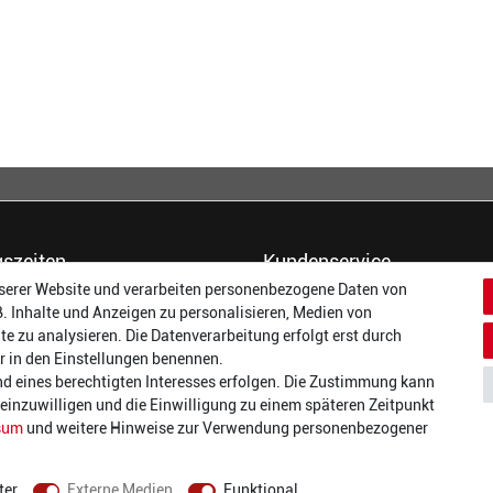
szeiten
Kundenservice
serer Website und verarbeiten personenbezogene Daten von
14:00 - 17:00 Uhr
Dein Konto
B. Inhalte und Anzeigen zu personalisieren, Medien von
14:00 - 17:00 Uhr
Häufigste Fragen (FAQ)
te zu analysieren. Die Datenverarbeitung erfolgt erst durch
:
14:00 - 17:00 Uhr
Größentabellen
wir in den Einstellungen benennen.
ag:
14:00 - 17:00 Uhr
Gutscheinbedingungen
nd eines berechtigten Interesses erfolgen. Die Zustimmung kann
14:00 - 19:00 Uhr
Kundenmeinungen
t einzuwilligen und die Einwilligung zu einem späteren Zeitpunkt
10:00 - 17:00 Uhr
Batterieverordnung
sum
und weitere Hinweise zur Verwendung personenbezogener
Versand und Zahlarten
Vertrag widerrufen
ter
Externe Medien
Funktional