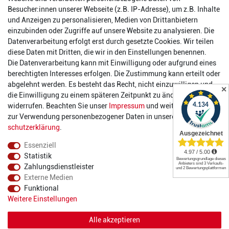
Besucher:innen unserer Webseite (z.B. IP-Adresse), um z.B. Inhalte
order@2die4-sports.com
und Anzeigen zu personalisieren, Medien von Drittanbietern
0 26 63/ 9 68 69 37
einzubinden oder Zugriffe auf unsere Website zu analysieren. Die
Datenverarbeitung erfolgt erst durch gesetzte Cookies. Wir teilen
Öffnungszeiten
diese Daten mit Dritten, die wir in den Einstellungen benennen.
Die Datenverarbeitung kann mit Einwilligung oder aufgrund eines
Montag:
14:00 - 17:00 Uhr
berechtigten Interesses erfolgen. Die Zustimmung kann erteilt oder
Dienstag:
14:00 - 17:00 Uhr
abgelehnt werden. Es besteht das Recht, nicht einzuwilligen und
✕
Mittwoch:
14:00 - 17:00 Uhr
die Einwilligung zu einem späteren Zeitpunkt zu ändern oder zu
Donnerstag:
14:00 - 17:00 Uhr
widerrufen. Beachten Sie unser
Impressum
und weitere Hinweise
Freitag:
14:00 - 19:00 Uhr
zur Verwendung personenbezogener Daten in unserer
Daten­
Samstag:
10:00 - 17:00 Uhr
schutz­erklärung
.
Essenziell
Statistik
Zahlungsdienstleister
Externe Medien
Funktional
© 2022 2DIE4 Sports
Weitere Einstellungen
Alle akzeptieren