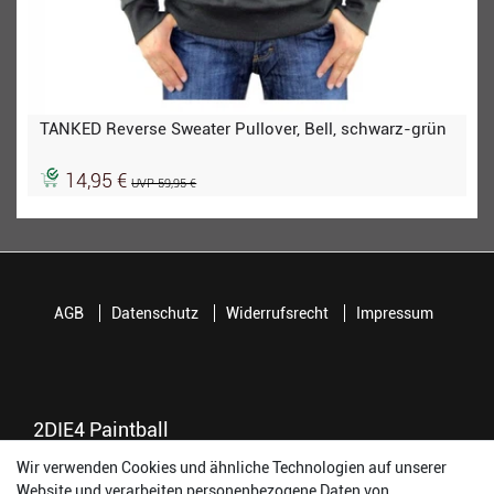
TANKED Reverse Sweater Pullover, Bell, schwarz-grün
14,95 €
UVP 59,95 €
AGB
Datenschutz
Widerrufsrecht
Impressum
2DIE4 Paintball
Wir verwenden Cookies und ähnliche Technologien auf unserer
56457 Westerburg
Website und verarbeiten personenbezogene Daten von
Reinhold-Ferger-Straße 26