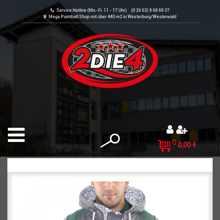
Service Hotline (Mo.-Fr. 11 - 17 Uhr) (0 26 63) 9 68 69 37
Mega Paintball Shop mit über 440 m2 in Westerburg/Westerwald
0
0,00 €