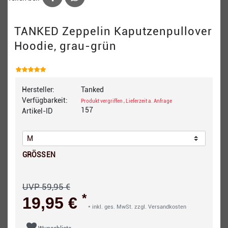
TANKED Zeppelin Kaputzenpullover
Hoodie, grau-grün
Hersteller:
Tanked
Verfügbarkeit:
Produkt vergriffen , Lieferzeit a. Anfrage
157
Artikel-ID
GRÖSSEN
UVP 59,95 €
*
19,95 €
* inkl. ges. MwSt. zzgl.
Versandkosten