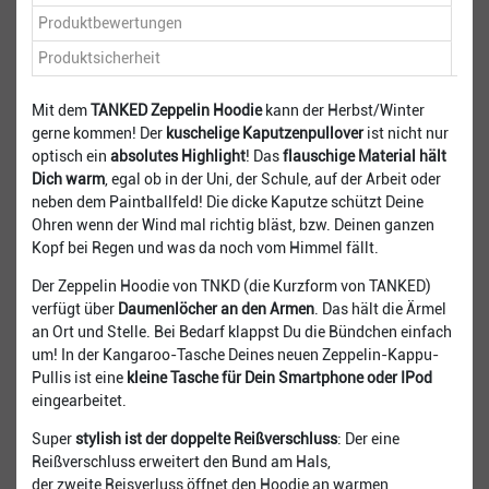
Produktbewertungen
Produktsicherheit
Mit dem
TANKED Zeppelin Hoodie
kann der Herbst/Winter
gerne kommen! Der
kuschelige Kaputzenpullover
ist nicht nur
optisch ein
absolutes Highlight
! Das
flauschige Material hält
Dich warm
, egal ob in der Uni, der Schule, auf der Arbeit oder
neben dem Paintballfeld! Die dicke Kaputze schützt Deine
Ohren wenn der Wind mal richtig bläst, bzw. Deinen ganzen
Kopf bei Regen und was da noch vom Himmel fällt.
Der Zeppelin Hoodie von TNKD (die Kurzform von TANKED)
verfügt über
Daumenlöcher an den Armen
. Das hält die Ärmel
an Ort und Stelle. Bei Bedarf klappst Du die Bündchen einfach
um! In der Kangaroo-Tasche Deines neuen Zeppelin-Kappu-
Pullis ist eine
kleine Tasche für Dein Smartphone oder IPod
eingearbeitet.
Super
stylish ist der doppelte Reißverschluss
: Der eine
Reißverschluss erweitert den Bund am Hals,
der zweite Reisverluss öffnet den Hoodie an warmen