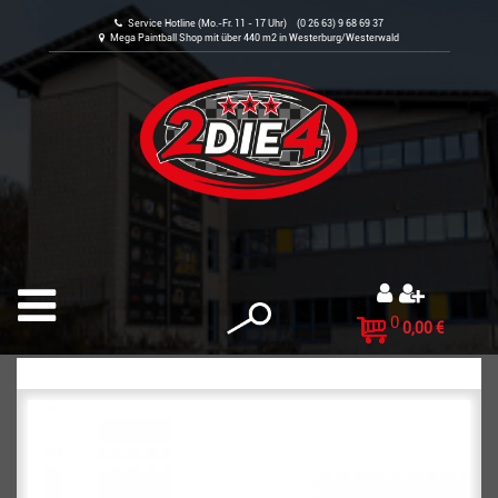
Service Hotline (Mo.-Fr. 11 - 17 Uhr) (0 26 63) 9 68 69 37
Mega Paintball Shop mit über 440 m2 in Westerburg/Westerwald
0
0,00 €