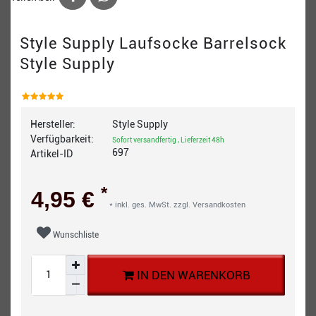
Style Supply Laufsocke Barrelsock
Style Supply
Hersteller:
Style Supply
Verfügbarkeit:
Sofort versandfertig , Lieferzeit 48h
697
Artikel-ID
*
4,95 €
* inkl. ges. MwSt. zzgl.
Versandkosten
Wunschliste
IN DEN WARENKORB