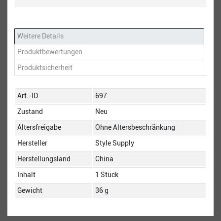
Weitere Details
Produktbewertungen
Produktsicherheit
Technisches
Wert
Art.-ID
697
Merkmal
Zustand
Neu
Altersfreigabe
Ohne Altersbeschränkung
Hersteller
Style Supply
Herstellungsland
China
Inhalt
1 Stück
Gewicht
36 g