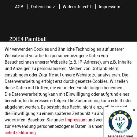
AGB
Datenschutz
Widerrufsrecht
Impressum
2DIE4 Paintball
Wir verwenden Cookies und ähnliche Technologien auf unserer
56457 Westerburg
Website und verarbeiten personenbezogene Daten von
Reinhold-Ferger-Straße 26
Besucher:innen unserer Webseite (z.B. IP-Adresse), um z.B. Inhalte
order@2die4-sports.com
und Anzeigen zu personalisieren, Medien von Drittanbietern
0 26 63/ 9 68 69 37
einzubinden oder Zugriffe auf unsere Website zu analysieren. Die
Datenverarbeitung erfolgt erst durch gesetzte Cookies. Wir teilen
Öffnungszeiten
diese Daten mit Dritten, die wir in den Einstellungen benennen.
Die Datenverarbeitung kann mit Einwilligung oder aufgrund eines
Montag:
14:00 - 17:00 Uhr
berechtigten Interesses erfolgen. Die Zustimmung kann erteilt oder
Dienstag:
14:00 - 17:00 Uhr
abgelehnt werden. Es besteht das Recht, nicht einzuwilligen und
✕
Mittwoch:
14:00 - 17:00 Uhr
die Einwilligung zu einem späteren Zeitpunkt zu ändern oder zu
Donnerstag:
14:00 - 17:00 Uhr
widerrufen. Beachten Sie unser
Impressum
und weitere Hinweise
Freitag:
14:00 - 19:00 Uhr
zur Verwendung personenbezogener Daten in unserer
Daten­
Samstag:
10:00 - 17:00 Uhr
schutz­erklärung
.