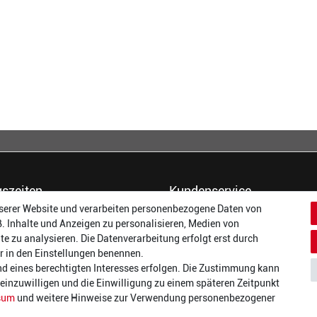
szeiten
Kundenservice
serer Website und verarbeiten personenbezogene Daten von
14:00 - 17:00 Uhr
Dein Konto
B. Inhalte und Anzeigen zu personalisieren, Medien von
14:00 - 17:00 Uhr
Häufigste Fragen (FAQ)
te zu analysieren. Die Datenverarbeitung erfolgt erst durch
:
14:00 - 17:00 Uhr
Größentabellen
wir in den Einstellungen benennen.
ag:
14:00 - 17:00 Uhr
Gutscheinbedingungen
nd eines berechtigten Interesses erfolgen. Die Zustimmung kann
14:00 - 19:00 Uhr
Kundenmeinungen
t einzuwilligen und die Einwilligung zu einem späteren Zeitpunkt
10:00 - 17:00 Uhr
Batterieverordnung
sum
und weitere Hinweise zur Verwendung personenbezogener
Versand und Zahlarten