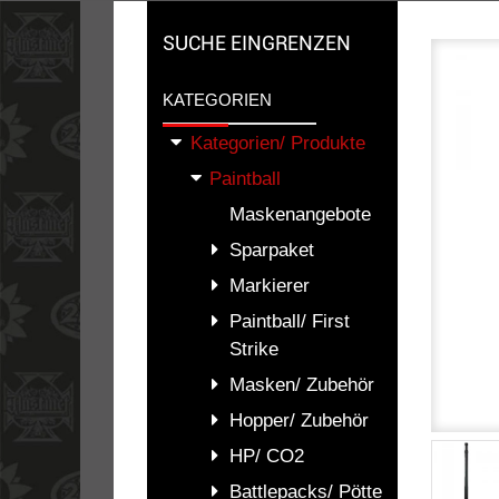
SUCHE EINGRENZEN
KATEGORIEN
Kategorien/ Produkte
Paintball
Maskenangebote
Sparpaket
Markierer
Paintball/ First
Strike
Masken/ Zubehör
Hopper/ Zubehör
HP/ CO2
Battlepacks/ Pötte