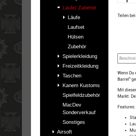
Läufe/ Zubehör
Teilen bei
Läufe
Laufset
Hülsen
Zubehör
Spielerkleidung
Beschre
Freizeitkleidung
Wenn Du e
Taschen
Barrel" ge
Kanem Kustoms
Mit diese
Spielfeldzubehör
Markt. De
MacDev
Features:
Sonderverkauf
St
Sonstiges
Lau
Muz
Airsoft