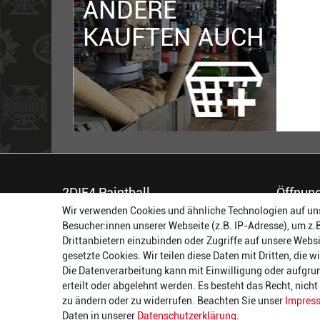
ANDERE
KAUFTEN AUCH
2DIE4 Paintball
Öffnung
Wir verwenden Cookies und ähnliche Technologien auf un
56457 Westerburg
Montag:
Besucher:innen unserer Webseite (z.B. IP-Adresse), um z.
Reinhold-Ferger-Straße 26
Dienstag:
Drittanbietern einzubinden oder Zugriffe auf unsere Websi
order@2die4-sports.com
Mittwoch
gesetzte Cookies. Wir teilen diese Daten mit Dritten, die 
0 26 63/ 9 68 69 37
Donnerst
Die Datenverarbeitung kann mit Einwilligung oder aufgru
Freitag:
erteilt oder abgelehnt werden. Es besteht das Recht, nich
Samstag:
zu ändern oder zu widerrufen. Beachten Sie unser
Impres
Daten in unserer
Daten­schutz­erklärung
.