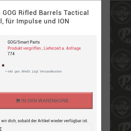
 GOG Rifled Barrels Tactical
ll, für Impulse und ION
GOG/Smart Parts
Produkt vergriffen , Lieferzeit a. Anfrage
774
*
€
* inkl. ges. MwSt. zzgl.
Versandkosten
IN DEN WARENKORB
wir dich, sobald der Artikel wieder verfügbar ist.
E