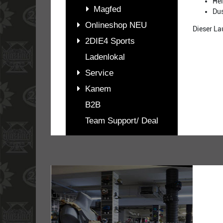
Hel
Magfed
Dus
Onlineshop NEU
Dieser La
2DIE4 Sports
Ladenlokal
Service
Kanem
B2B
Team Support/ Deal
PASSENDES
ZUBEHÖR