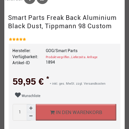
Smart Parts Freak Back Aluminium
Black Dust, Tippmann 98 Custom
Hersteller:
GOG/Smart Parts
Verfügbarkeit:
Produkt vergriffen , Lieferzeit a. Anfrage
1894
Artikel-ID
*
59,95 €
* inkl. ges. MwSt. zzgl.
Versandkosten
Wunschliste
IN DEN WARENKORB