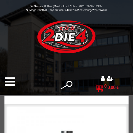
Service Hotline (Mo.-Fr. 11 - 17 Uhr) (0 26 63) 9 68 69 37
Mega Paintball Shop mit über 440 m2 in Westerburg/Westerwald
0
0,00 €