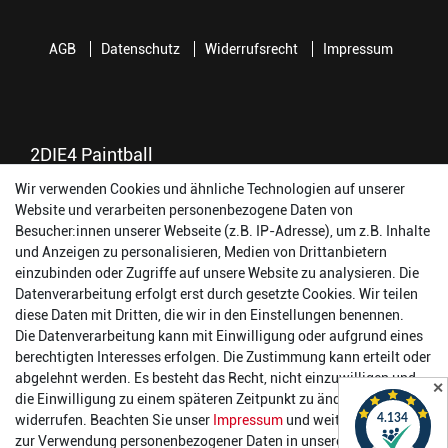
AGB
Datenschutz
Widerrufsrecht
Impressum
2DIE4 Paintball
Wir verwenden Cookies und ähnliche Technologien auf unserer
56457 Westerburg
Website und verarbeiten personenbezogene Daten von
Reinhold-Ferger-Straße 26
Besucher:innen unserer Webseite (z.B. IP-Adresse), um z.B. Inhalte
order@2die4-sports.com
und Anzeigen zu personalisieren, Medien von Drittanbietern
0 26 63/ 9 68 69 37
einzubinden oder Zugriffe auf unsere Website zu analysieren. Die
Datenverarbeitung erfolgt erst durch gesetzte Cookies. Wir teilen
Öffnungszeiten
diese Daten mit Dritten, die wir in den Einstellungen benennen.
Die Datenverarbeitung kann mit Einwilligung oder aufgrund eines
Montag:
14:00 - 17:00 Uhr
berechtigten Interesses erfolgen. Die Zustimmung kann erteilt oder
Dienstag:
14:00 - 17:00 Uhr
abgelehnt werden. Es besteht das Recht, nicht einzuwilligen und
✕
Mittwoch:
14:00 - 17:00 Uhr
die Einwilligung zu einem späteren Zeitpunkt zu ändern oder zu
Donnerstag:
14:00 - 17:00 Uhr
widerrufen. Beachten Sie unser
Impressum
und weitere Hinweise
Freitag:
14:00 - 19:00 Uhr
zur Verwendung personenbezogener Daten in unserer
Daten­