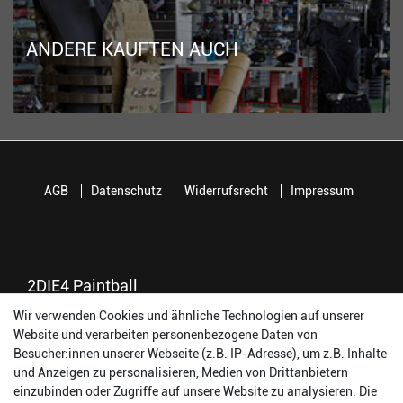
ANDERE KAUFTEN AUCH
AGB
Datenschutz
Widerrufsrecht
Impressum
2DIE4 Paintball
Wir verwenden Cookies und ähnliche Technologien auf unserer
56457 Westerburg
Website und verarbeiten personenbezogene Daten von
Reinhold-Ferger-Straße 26
Besucher:innen unserer Webseite (z.B. IP-Adresse), um z.B. Inhalte
order@2die4-sports.com
und Anzeigen zu personalisieren, Medien von Drittanbietern
0 26 63/ 9 68 69 37
einzubinden oder Zugriffe auf unsere Website zu analysieren. Die