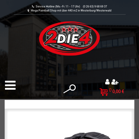
Service Hotline (Mo.-Fr. 11 - 17 Uhr) (0 26 63) 9 68 69 37
Mega Paintball Shop mit über 440 m2 in Westerburg/Westerwald
0
0,00 €