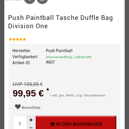
Push Paintball Tasche Duffle Bag
Division One
Hersteller:
Push Paintball
Verfügbarkeit:
Sofort versandfertig , Lieferzeit 48h
4607
Artikel-ID
UVP 105,95 €
*
99,95 €
* inkl. ges. MwSt. zzgl.
Versandkosten
Wunschliste
IN DEN WARENKORB