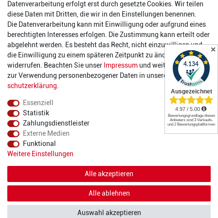
Datenverarbeitung erfolgt erst durch gesetzte Cookies. Wir teilen
Öffnungszeiten
diese Daten mit Dritten, die wir in den Einstellungen benennen.
Die Datenverarbeitung kann mit Einwilligung oder aufgrund eines
Montag:
14:00 - 17:00 Uhr
berechtigten Interesses erfolgen. Die Zustimmung kann erteilt oder
Dienstag:
14:00 - 17:00 Uhr
abgelehnt werden. Es besteht das Recht, nicht einzuwilligen und
✕
Mittwoch:
14:00 - 17:00 Uhr
die Einwilligung zu einem späteren Zeitpunkt zu ändern oder zu
Donnerstag:
14:00 - 17:00 Uhr
widerrufen. Beachten Sie unser
Impressum
und weitere Hinweise
Freitag:
14:00 - 19:00 Uhr
zur Verwendung personenbezogener Daten in unserer
Daten­
Samstag:
10:00 - 17:00 Uhr
schutz­erklärung
.
Essenziell
Statistik
Zahlungsdienstleister
Externe Medien
Funktional
© 2022 2DIE4 Sports
Weitere Einstellungen
Alle akzeptieren
Alle ablehnen
Auswahl akzeptieren