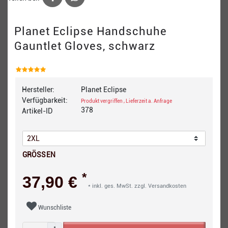
Planet Eclipse Handschuhe
Gauntlet Gloves, schwarz
Hersteller:
Planet Eclipse
Verfügbarkeit:
Produkt vergriffen , Lieferzeit a. Anfrage
378
Artikel-ID
GRÖSSEN
*
37,90 €
* inkl. ges. MwSt. zzgl.
Versandkosten
Wunschliste