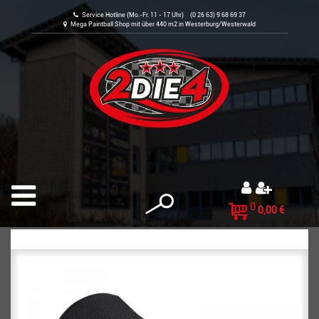
Service Hotline (Mo.-Fr. 11 - 17 Uhr) (0 26 63) 9 68 69 37
Mega Paintball Shop mit über 440 m2 in Westerburg/Westerwald
0
0,00 €