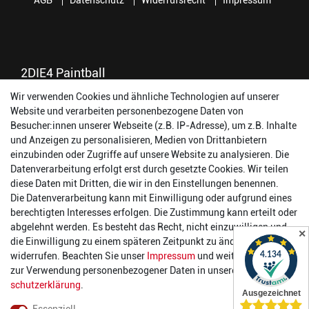
AGB
Datenschutz
Widerrufsrecht
Impressum
2DIE4 Paintball
Wir verwenden Cookies und ähnliche Technologien auf unserer
56457 Westerburg
Website und verarbeiten personenbezogene Daten von
Reinhold-Ferger-Straße 26
Besucher:innen unserer Webseite (z.B. IP-Adresse), um z.B. Inhalte
order@2die4-sports.com
und Anzeigen zu personalisieren, Medien von Drittanbietern
0 26 63/ 9 68 69 37
einzubinden oder Zugriffe auf unsere Website zu analysieren. Die
Datenverarbeitung erfolgt erst durch gesetzte Cookies. Wir teilen
Öffnungszeiten
diese Daten mit Dritten, die wir in den Einstellungen benennen.
Die Datenverarbeitung kann mit Einwilligung oder aufgrund eines
Montag:
14:00 - 17:00 Uhr
berechtigten Interesses erfolgen. Die Zustimmung kann erteilt oder
Dienstag:
14:00 - 17:00 Uhr
abgelehnt werden. Es besteht das Recht, nicht einzuwilligen und
✕
Mittwoch:
14:00 - 17:00 Uhr
die Einwilligung zu einem späteren Zeitpunkt zu ändern oder zu
Donnerstag:
14:00 - 17:00 Uhr
widerrufen. Beachten Sie unser
Impressum
und weitere Hinweise
Freitag:
14:00 - 19:00 Uhr
zur Verwendung personenbezogener Daten in unserer
Daten­
Samstag:
10:00 - 17:00 Uhr
schutz­erklärung
.