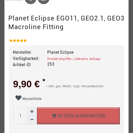
Planet Eclipse EGO11, GEO2.1, GEO3
Macroline Fitting
Hersteller:
Planet Eclipse
Verfügbarkeit:
Produkt vergriffen , Lieferzeit a. Anfrage
253
Artikel-ID
*
9,90 €
* inkl. ges. MwSt. zzgl.
Versandkosten
Wunschliste
IN DEN WARENKORB