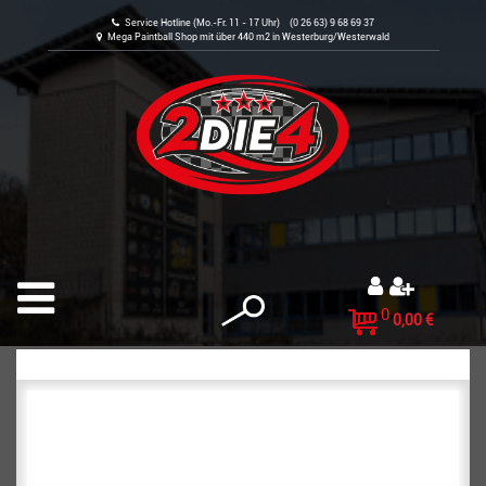
Service Hotline (Mo.-Fr. 11 - 17 Uhr) (0 26 63) 9 68 69 37
Mega Paintball Shop mit über 440 m2 in Westerburg/Westerwald
0
0,00 €