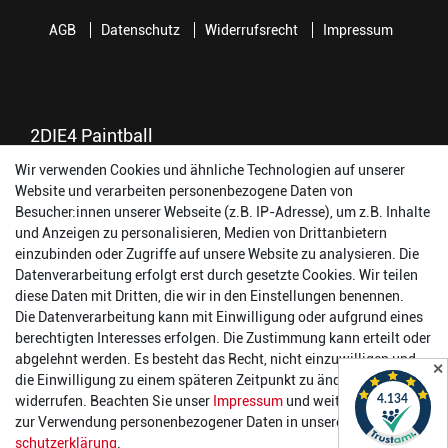
AGB
Datenschutz
Widerrufsrecht
Impressum
2DIE4 Paintball
Wir verwenden Cookies und ähnliche Technologien auf unserer
56457 Westerburg
Website und verarbeiten personenbezogene Daten von
Reinhold-Ferger-Straße 26
Besucher:innen unserer Webseite (z.B. IP-Adresse), um z.B. Inhalte
order@2die4-sports.com
und Anzeigen zu personalisieren, Medien von Drittanbietern
0 26 63/ 9 68 69 37
einzubinden oder Zugriffe auf unsere Website zu analysieren. Die
Datenverarbeitung erfolgt erst durch gesetzte Cookies. Wir teilen
Öffnungszeiten
diese Daten mit Dritten, die wir in den Einstellungen benennen.
Die Datenverarbeitung kann mit Einwilligung oder aufgrund eines
Montag:
14:00 - 17:00 Uhr
berechtigten Interesses erfolgen. Die Zustimmung kann erteilt oder
Dienstag:
14:00 - 17:00 Uhr
abgelehnt werden. Es besteht das Recht, nicht einzuwilligen und
✕
Mittwoch:
14:00 - 17:00 Uhr
die Einwilligung zu einem späteren Zeitpunkt zu ändern oder zu
Donnerstag:
14:00 - 17:00 Uhr
widerrufen. Beachten Sie unser
Impressum
und weitere Hinweise
Freitag:
14:00 - 19:00 Uhr
zur Verwendung personenbezogener Daten in unserer
Daten­
Samstag:
10:00 - 17:00 Uhr
schutz­erklärung
.