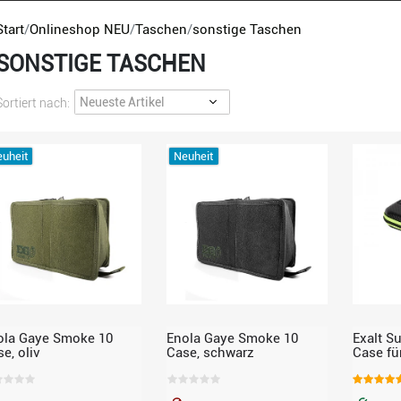
Start
Onlineshop NEU
Taschen
sonstige Taschen
SONSTIGE TASCHEN
Sortiert nach:
uheit
Neuheit
ola Gaye Smoke 10
Enola Gaye Smoke 10
Exalt S
e, oliv
Case, schwarz
Case fü