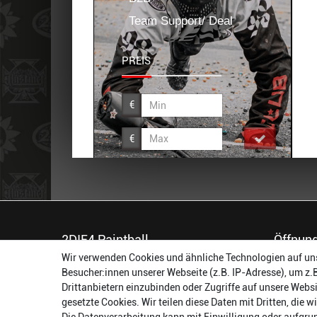
Team Support/ Deal
PREIS
€
€
2DIE4 Paintball
Öffnung
Wir verwenden Cookies und ähnliche Technologien auf un
56457 Westerburg
Montag:
Besucher:innen unserer Webseite (z.B. IP-Adresse), um z.
Reinhold-Ferger-Straße 26
Dienstag:
Drittanbietern einzubinden oder Zugriffe auf unsere Websi
order@2die4-sports.com
Mittwoch
gesetzte Cookies. Wir teilen diese Daten mit Dritten, die 
0 26 63/ 9 68 69 37
Donnerst