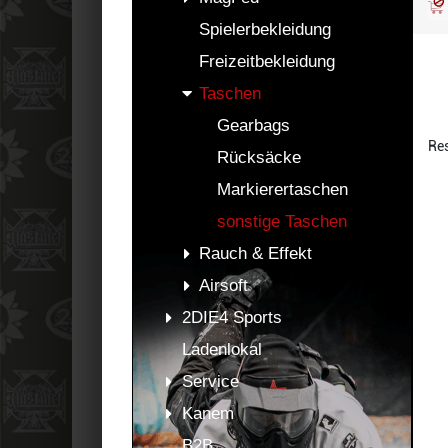
Spielerbekleidung
Freizeitbekleidung
Taschen
Gearbags
Res
Rücksäcke
Markierertaschen
sonstige Taschen
Rauch & Effekt
Airsoft
2DIE4 Sports
Ladenlokal
Service
Kanem
B2B