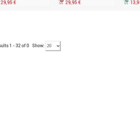
29,95 €
29,95 €
13,9
ults 1 - 32 of
0
Show: