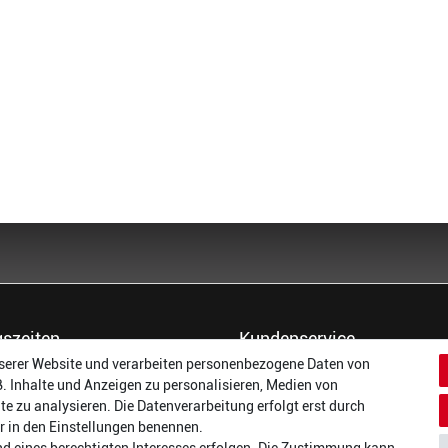
szeiten
Kundenservice
serer Website und verarbeiten personenbezogene Daten von
14:00 - 17:00 Uhr
Dein Konto
B. Inhalte und Anzeigen zu personalisieren, Medien von
14:00 - 17:00 Uhr
Häufigste Fragen (FAQ)
te zu analysieren. Die Datenverarbeitung erfolgt erst durch
:
14:00 - 17:00 Uhr
Größentabellen
wir in den Einstellungen benennen.
ag:
14:00 - 17:00 Uhr
Gutscheinbedingungen