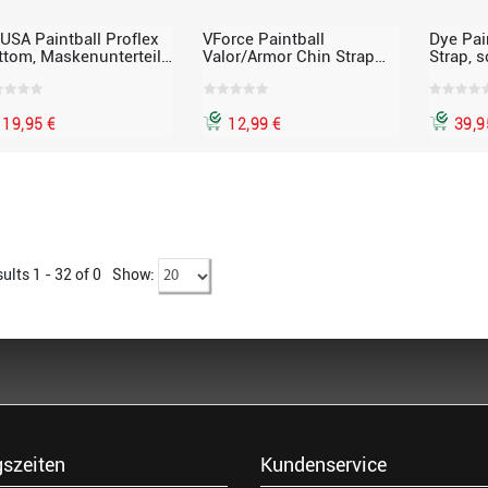
 USA Paintball Proflex
VForce Paintball
Dye Pai
ttom, Maskenunterteil,
Valor/Armor Chin Strap
Strap, 
ndschutz, schwarz
Kit - Kinnriemen
19,95 €
12,99 €
39,9
ults 1 - 32 of
0
Show:
szeiten
Kundenservice