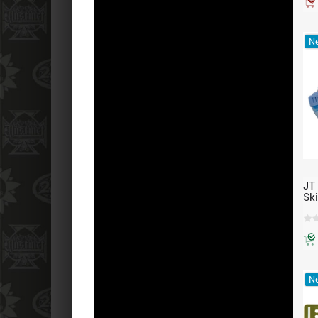
Ne
JT
Sk
Aq
St
pa
Ne