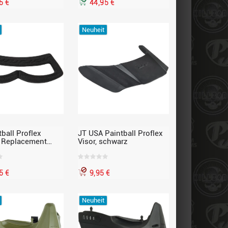
5 €
44,95 €
Neuheit
ball Proflex
JT USA Paintball Proflex
 Replacement
Visor, schwarz
rsatzschaumstoff
5 €
9,95 €
Neuheit