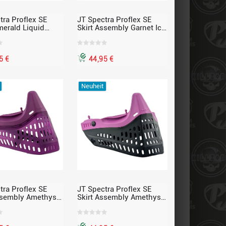
tra Proflex SE
JT Spectra Proflex SE
merald Liquid
Skirt Assembly Garnet Ice
Black Skirt MCS
– mit Standard Chin
Strap, passend für Proflex
5 €
44,95 €
Neuheit
tra Proflex SE
JT Spectra Proflex SE
ssembly Amethyst
Skirt Assembly Amethyst
it Standard Chin
Liquid Nose / Black Skirt
passend für Proflex
– MCS, passend für
Proflex