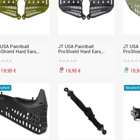
 USA Paintball
JT USA Paintball
JT USA 
oShield Hard Ears,
ProShield Hard Ears,
ProShie
teile, oliv
Ohrteile, schwarz
Maskenu
Mundsch
19,95 €
19,95 €
19,9
uheit
Neuheit