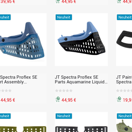
39,95 €
44,95 €
44,9
uheit
Neuheit
Neuheit
 Spectra Proflex SE
JT Spectra Proflex SE
JT Paint
irt Assembly
Parts Aquamarine Liquid
Spectra
uamarine Ice – mit
Nose w Black Skirt MCS
Foam, E
andard Chin Strap,
ssend für Proflex
44,95 €
44,95 €
19,9
uheit
Neuheit
Neuheit