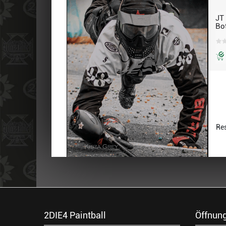
JT
Bo
Mu
Res
2DIE4 Paintball
Öffnung