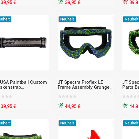
39,95 €
39,95 €
39,9
uheit
Neuheit
Neuheit
 USA Paintball Custom
JT Spectra Proflex LE
JT Spec
skenstrap
Frame Assembly Grunge
Parts B
hwarz/Grau – Limited
Green/Navy – Limited
Assemb
tion, passend für JT
Edition Maskenrahmen
oflex
39,95 €
44,95 €
44,9
uheit
Neuheit
Neuheit