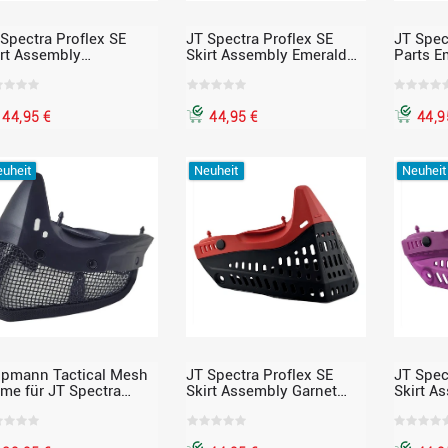
 Spectra Proflex SE
JT Spectra Proflex SE
JT Spec
irt Assembly
Skirt Assembly Emerald
Parts E
exandrite Liquid Nose /
Ice – mit Standard Chin
Nose w 
ack Skirt – MCS,
Strap, passend für Proflex
ssend für Proflex
44,95 €
44,95 €
44,9
uheit
Neuheit
Neuheit
ppmann Tactical Mesh
JT Spectra Proflex SE
JT Spec
ame für JT Spectra
Skirt Assembly Garnet
Skirt A
oflex Masken
Nose / Black Skirt – MCS,
Ice – m
passend für Proflex
Strap, 