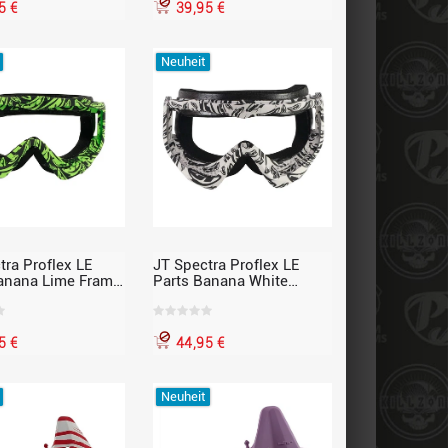
5 €
39,95 €
Neuheit
tra Proflex LE
JT Spectra Proflex LE
anana Lime Frame
Parts Banana White
ly
Frame Assembly
5 €
44,95 €
Neuheit