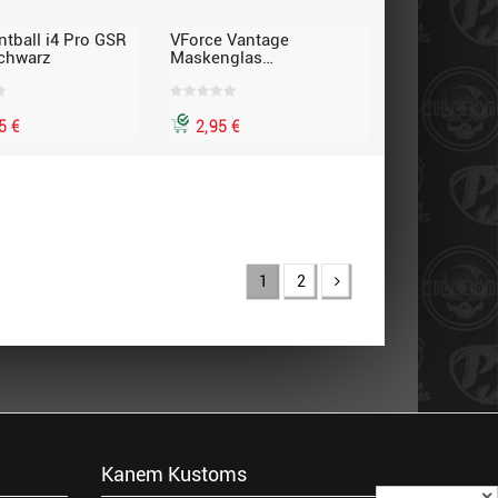
ntball i4 Pro GSR
VForce Vantage
schwarz
Maskenglas
Halteklammern
5 €
2,95 €
1
2
Kanem Kustoms