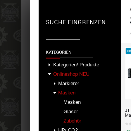
SUCHE EINGRENZEN
Ne
KATEGORIEN
Kategorien/ Produkte
Onlineshop NEU
Markierer
Masken
Masken
JT
Gläser
Ma
– L
Zubehör
pa
HP/ CO2