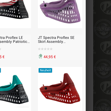
tra Proflex LE
JT Spectra Proflex SE
ssembly Patriotic
Skirt Assembly
 Stripes Nose –
Alexandrite Ice – mit
 Edition, passend
Standard Chin Strap,
lex
passend für Proflex
5 €
44,95 €
Neuheit