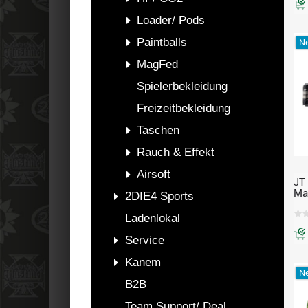
Loader/ Pods
Paintballs
Ne
MagFed
Spielerbekleidung
Freizeitbekleidung
Taschen
Rauch & Effekt
Airsoft
JT
Ma
2DIE4 Sports
Sc
Edi
Ladenlokal
Pr
Service
Kanem
Ne
B2B
Team Support/ Deal