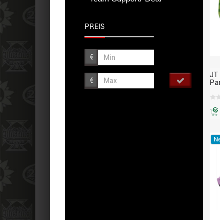
PREIS
€
JT
€
Par
Fr
Ne