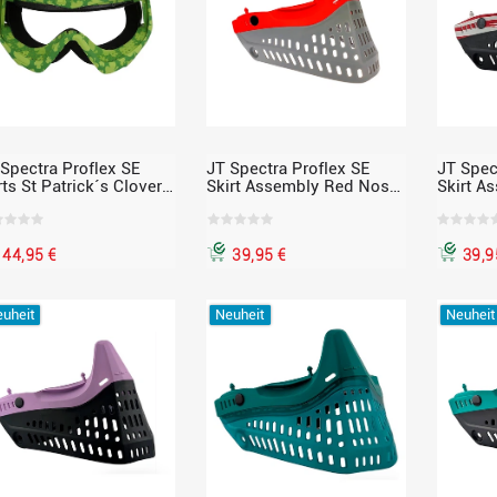
 Spectra Proflex SE
JT Spectra Proflex SE
JT Spec
ts St Patrick´s Clover
Skirt Assembly Red Nose
Skirt A
ame
/ Gray – Maskenteil,
Black /
passend für Proflex
Limited
für Prof
44,95 €
39,95 €
39,9
uheit
Neuheit
Neuheit