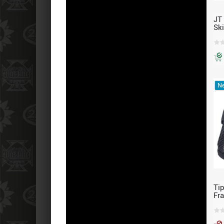
JT
Sk
Al
Bl
pa
Ne
Ti
Fr
Pr