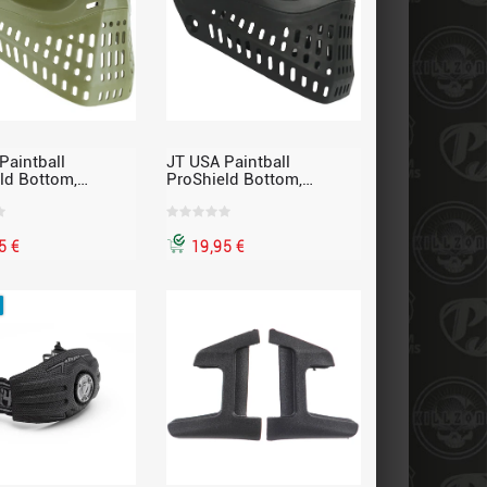
Paintball
JT USA Paintball
ld Bottom,
ProShield Bottom,
nterteil,
Maskenunterteil,
utz, oliv
Mundschutz, schwarz
5 €
19,95 €