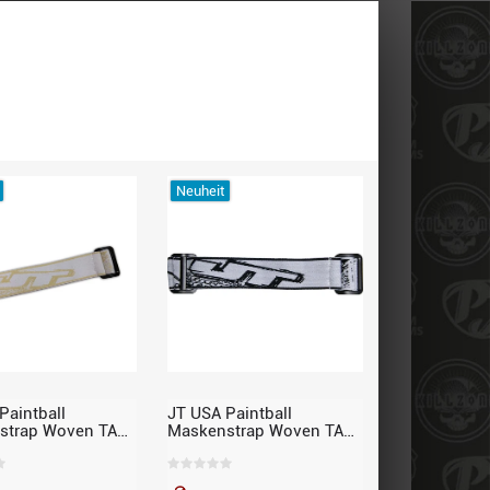
Neuheit
Paintball
JT USA Paintball
strap Woven TAO
Maskenstrap Woven TAO
imited Edition,
Black – Limited Edition,
 für JT Proflex
passend für JT Proflex