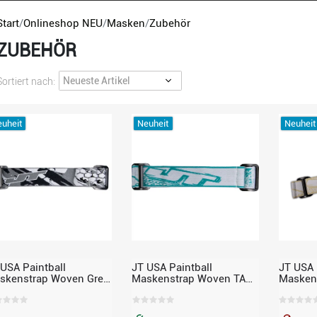
Start
Onlineshop NEU
Masken
Zubehör
ZUBEHÖR
Sortiert nach:
uheit
Neuheit
Neuheit
 USA Paintball
JT USA Paintball
JT USA 
skenstrap Woven Grey
Maskenstrap Woven TAO
Masken
imited Edition,
X-Factor Teal – Limited
Gold – L
ssend für JT Proflex
Edition, passend für JT
passend
Proflex