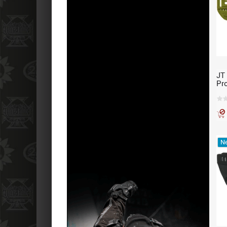
JT
Pr
Ohr
Ne