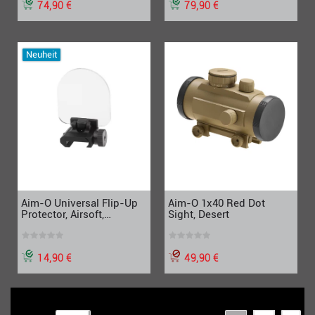
74,90 €
79,90 €
Neuheit
Aim-O 1x40 Red Dot
Aim-O Universal Flip-Up
Sight, Desert
Protector, Airsoft,
Paintball
49,90 €
14,90 €