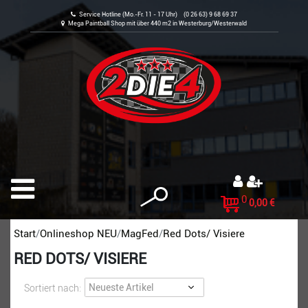
Service Hotline (Mo.-Fr. 11 - 17 Uhr) (0 26 63) 9 68 69 37
Mega Paintball Shop mit über 440 m2 in Westerburg/Westerwald
0
0,00 €
Start
Onlineshop NEU
MagFed
Red Dots/ Visiere
RED DOTS/ VISIERE
Sortiert nach: