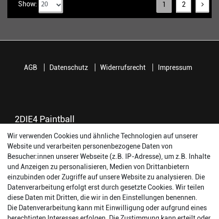
Show:
1
2
AGB
Datenschutz
Widerrufsrecht
Impressum
2DIE4 Paintball
Wir verwenden Cookies und ähnliche Technologien auf unserer
56457 Westerburg
Website und verarbeiten personenbezogene Daten von
Reinhold-Ferger-Straße 26
Besucher:innen unserer Webseite (z.B. IP-Adresse), um z.B. Inhalte
order@2die4-sports.com
und Anzeigen zu personalisieren, Medien von Drittanbietern
0 26 63/ 9 68 69 37
einzubinden oder Zugriffe auf unsere Website zu analysieren. Die
Datenverarbeitung erfolgt erst durch gesetzte Cookies. Wir teilen
Öffnungszeiten
diese Daten mit Dritten, die wir in den Einstellungen benennen.
Die Datenverarbeitung kann mit Einwilligung oder aufgrund eines
Montag:
14:00 - 17:00 Uhr
berechtigten Interesses erfolgen. Die Zustimmung kann erteilt oder