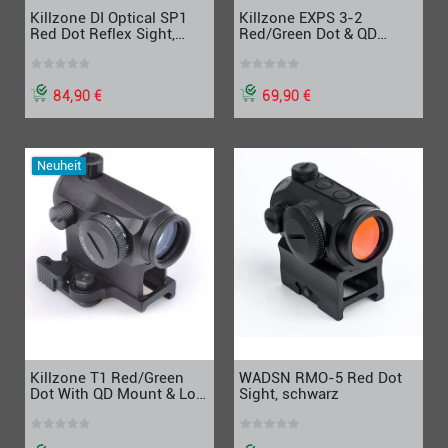
Killzone DI Optical SP1
Killzone EXPS 3-2
Red Dot Reflex Sight,
Red/Green Dot & QD
schwarz
Mount, schwarz
84,90 €
69,90 €
Neuheit
Killzone T1 Red/Green
WADSN RMO-5 Red Dot
Dot With QD Mount & Low
Sight, schwarz
Mount, schwarz