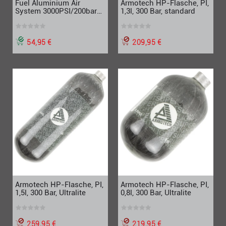
Armotech HP-Flasche, PI,
Fuel Aluminium Air
1,3l, 300 Bar, standard
System 3000PSI/200bar
13ci/0,2L
209,95 €
54,95 €
Armotech HP-Flasche, PI,
Armotech HP-Flasche, PI,
1,5l, 300 Bar, Ultralite
0,8l, 300 Bar, Ultralite
259,95 €
219,95 €