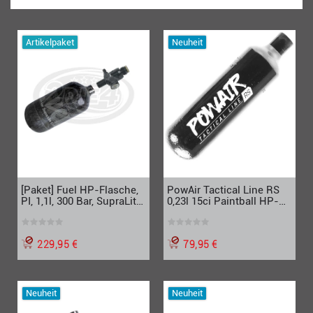
Artikelpaket
Neuheit
[Paket] Fuel HP-Flasche,
PowAir Tactical Line RS
PI, 1,1l, 300 Bar, SupraLite
0,23l 15ci Paintball HP-
inkl. Fuel Paintball HP-
System 300Bar (einzeln)
Regulator
229,95 €
79,95 €
Neuheit
Neuheit