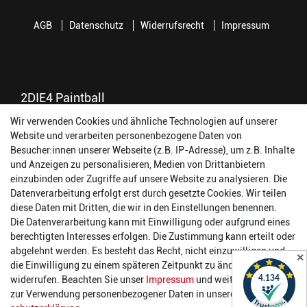
AGB
Datenschutz
Widerrufsrecht
Impressum
2DIE4 Paintball
Wir verwenden Cookies und ähnliche Technologien auf unserer
56457 Westerburg
Website und verarbeiten personenbezogene Daten von
Reinhold-Ferger-Straße 26
Besucher:innen unserer Webseite (z.B. IP-Adresse), um z.B. Inhalte
order@2die4-sports.com
und Anzeigen zu personalisieren, Medien von Drittanbietern
0 26 63/ 9 68 69 37
einzubinden oder Zugriffe auf unsere Website zu analysieren. Die
Datenverarbeitung erfolgt erst durch gesetzte Cookies. Wir teilen
Öffnungszeiten
diese Daten mit Dritten, die wir in den Einstellungen benennen.
Die Datenverarbeitung kann mit Einwilligung oder aufgrund eines
Montag:
14:00 - 17:00 Uhr
berechtigten Interesses erfolgen. Die Zustimmung kann erteilt oder
Dienstag:
14:00 - 17:00 Uhr
abgelehnt werden. Es besteht das Recht, nicht einzuwilligen und
✕
Mittwoch:
14:00 - 17:00 Uhr
die Einwilligung zu einem späteren Zeitpunkt zu ändern oder zu
Donnerstag:
14:00 - 17:00 Uhr
widerrufen. Beachten Sie unser
Impressum
und weitere Hinweise
Freitag:
14:00 - 19:00 Uhr
zur Verwendung personenbezogener Daten in unserer
Daten­
Samstag:
10:00 - 17:00 Uhr