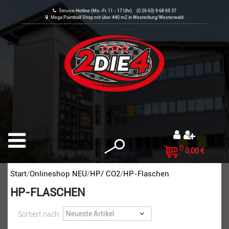
Service Hotline (Mo.-Fr. 11 - 17 Uhr) (0 26 63) 9 68 69 37
Mega Paintball Shop mit über 440 m2 in Westerburg/Westerwald
0
0,00 €
Start
Onlineshop NEU
HP/ CO2
HP-Flaschen
HP-FLASCHEN
Sortiert nach: