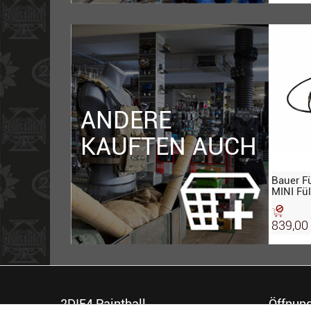
ANDERE
KAUFTEN AUCH
Bauer Fü
MINI Fül
839,00
2DIE4 Paintball
Öffnung