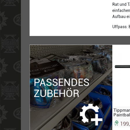
Rat und T
einfachen
Aufbau ei
Uffpass: 
PASSENDES
ZUBEHÖR
Tippman
Paintbal
199,