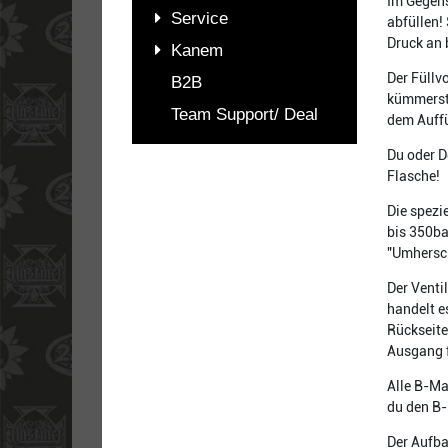
Im Gegens
Service
abfüllen!
Druck an 
Kanem
Der Füllv
B2B
kümmerst.
Team Support/ Deal
dem Auffü
Du oder D
Flasche!
Die spezi
bis 350ba
"Umhersch
Der Venti
handelt e
Rückseite
Ausgang f
Alle B-Ma
du den B-
Der Aufba