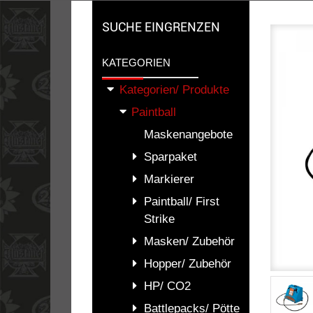
SUCHE EINGRENZEN
KATEGORIEN
Kategorien/ Produkte
Paintball
Maskenangebote
Sparpaket
Markierer
Paintball/ First
Strike
Masken/ Zubehör
Hopper/ Zubehör
HP/ CO2
Battlepacks/ Pötte