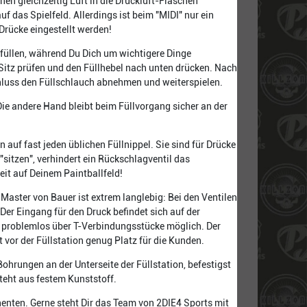
en gleichzeitig Luft in die Druckluft-Flaschen
f das Spielfeld. Allerdings ist beim "MIDI" nur ein
Drücke eingestellt werden!
hfüllen, während Du Dich um wichtigere Dinge
Sitz prüfen und den Füllhebel nach unten drücken. Nach
hluss den Füllschlauch abnehmen und weiterspielen.
ie andere Hand bleibt beim Füllvorgang sicher an der
auf fast jeden üblichen Füllnippel. Sie sind für Drücke
"sitzen", verhindert ein Rückschlagventil das
it auf Deinem Paintballfeld!
 Master von Bauer ist extrem langlebig: Bei den Ventilen
Der Eingang für den Druck befindet sich auf der
s problemlos über T-Verbindungsstücke möglich. Der
t vor der Füllstation genug Platz für die Kunden.
Bohrungen an der Unterseite der Füllstation, befestigst
teht aus festem Kunststoff.
enten. Gerne steht Dir das Team von 2DIE4 Sports mit