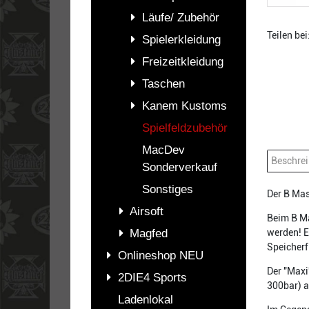
Läufe/ Zubehör
Teilen bei
Spielerkleidung
Freizeitkleidung
Taschen
Kanem Kustoms
Spielfeldzubehör
MacDev
Beschre
Sonderverkauf
Sonstiges
Der B Mas
Airsoft
Beim B Ma
Magfed
werden! E
Speicherf
Onlineshop NEU
Der "Maxi
2DIE4 Sports
300bar) a
Ladenlokal