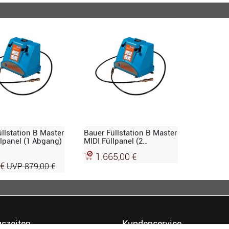
llstation B Master
Bauer Füllstation B Master
lpanel (1 Abgang)
MIDI Füllpanel (2
Abgänge)
1.665,00 €
 €
UVP 879,00 €
szeiten
Kundenservice