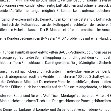
atz zum "Mini" hat der BAUER "MIDI" 2 Ventile. Dadurch können 2 Person
 So können zwei Kunden gleichzeitig Luft abfüllen und schneller zurück au
beiden Abfülleinrichtungen möglich. Es können keine unterschiedlichen 
organg ist extrem einfach: Deine Kunden können selbstständig Luft nac
 Einfach den Füllschlauch an den Füllnippel anschließen, den sicheren 
llen den Hebel loslassen. Der B-Master entlüftet automatisch. Im Ansc
eine Kunden bedienen den B-Master "MIDI" problemlos mit einer Hand. D
ell für den Paintballsport entwickelten BAUER-Schnellkupplungen passen 
r ausgelegt. Sollte die Schnellkupplung nicht richtig auf dem Füllnippel 
leudern" des Füllschlauchs. Damit gewährst Du größtmögliche Sicherhe
lanschlag ist nach oben und nach unten hin individuell einstellbar. Der B
s sich übrigens um rostfreie Ventile mit mehreren 100 000 Schaltzyklen. 
 des Gehäuses. Möchtest Du mehrere Paneele anschließen, dann ist die
ür den Füllschlauch ist ebenfalls auf der Rückseite angebracht, so bleib
ster von Bauer sind für eine "Auf-Tisch-Montage" vorbereitet. Mittels 4 
Master sicher an einem Tisch o.ä. Das geschlossene Paneelgehäuse bes
u Deiner Luftanlage ist komplex und Du benötigst verschiedene Kompon