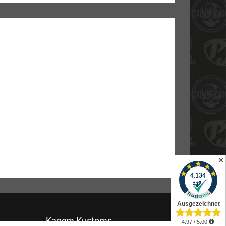
✕
Kanem Kustoms