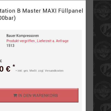
tation B Master MAXI Füllpanel
00bar)
Bauer Kompressoren
Produkt vergriffen , Lieferzeit a. Anfrage
1513
€
*
00 €
* inkl. ges. MwSt. zzgl.
Versandkosten
IN DEN WARENKORB