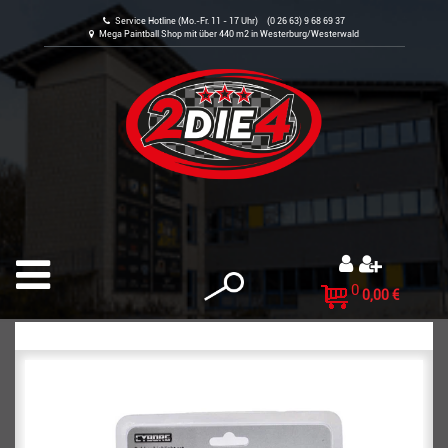
Service Hotline (Mo.-Fr. 11 - 17 Uhr) (0 26 63) 9 68 69 37
Mega Paintball Shop mit über 440 m2 in Westerburg/Westerwald
0
0,00 €