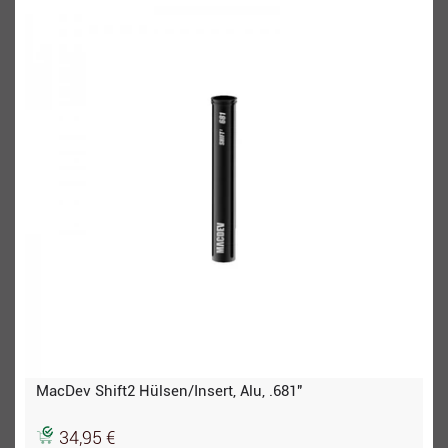
MacDev Shift2 Hülsen/Insert, Alu, .681"
34,95 €