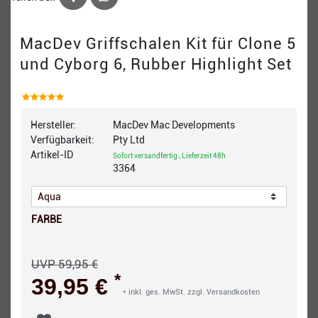
MacDev Griffschalen Kit für Clone 5
und Cyborg 6, Rubber Highlight Set
Hersteller:
MacDev Mac Developments
Verfügbarkeit:
Pty Ltd
Artikel-ID
Sofort versandfertig , Lieferzeit 48h
3364
FARBE
UVP 59,95 €
*
39,95 €
* inkl. ges. MwSt. zzgl.
Versandkosten