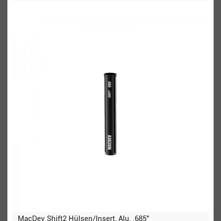
MacDev Shift2 Hülsen/Insert, Alu, .685"