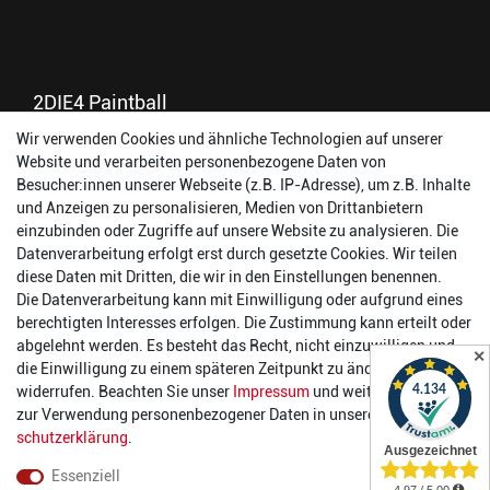
2DIE4 Paintball
Wir verwenden Cookies und ähnliche Technologien auf unserer
56457 Westerburg
Website und verarbeiten personenbezogene Daten von
Reinhold-Ferger-Straße 26
Besucher:innen unserer Webseite (z.B. IP-Adresse), um z.B. Inhalte
order@2die4-sports.com
und Anzeigen zu personalisieren, Medien von Drittanbietern
0 26 63/ 9 68 69 37
einzubinden oder Zugriffe auf unsere Website zu analysieren. Die
Datenverarbeitung erfolgt erst durch gesetzte Cookies. Wir teilen
Öffnungszeiten
diese Daten mit Dritten, die wir in den Einstellungen benennen.
Die Datenverarbeitung kann mit Einwilligung oder aufgrund eines
Montag:
14:00 - 17:00 Uhr
berechtigten Interesses erfolgen. Die Zustimmung kann erteilt oder
Dienstag:
14:00 - 17:00 Uhr
abgelehnt werden. Es besteht das Recht, nicht einzuwilligen und
✕
Mittwoch:
14:00 - 17:00 Uhr
die Einwilligung zu einem späteren Zeitpunkt zu ändern oder zu
Donnerstag:
14:00 - 17:00 Uhr
widerrufen. Beachten Sie unser
Impressum
und weitere Hinweise
Freitag:
14:00 - 19:00 Uhr
zur Verwendung personenbezogener Daten in unserer
Daten­
Samstag:
10:00 - 17:00 Uhr
schutz­erklärung
.
Essenziell