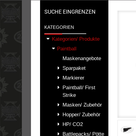
SUCHE EINGRENZEN
KATEGORIEN
Kategorien/ Produkte
Paintball
Maskenangebote
Sparpaket
Markierer
Paintball/ First
Strike
Masken/ Zubehör
Hopper/ Zubehör
HP/ CO2
Battlepacks/ Pötte