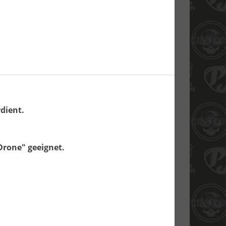
dient.
rone" geeignet.