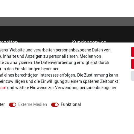
szeiten
Kundenservice
serer Website und verarbeiten personenbezogene Daten von
14:00 - 17:00 Uhr
Dein Konto
B. Inhalte und Anzeigen zu personalisieren, Medien von
14:00 - 17:00 Uhr
Häufigste Fragen (FAQ)
te zu analysieren. Die Datenverarbeitung erfolgt erst durch
:
14:00 - 17:00 Uhr
Größentabellen
wir in den Einstellungen benennen.
ag:
14:00 - 17:00 Uhr
Gutscheinbedingungen
nd eines berechtigten Interesses erfolgen. Die Zustimmung kann
14:00 - 19:00 Uhr
Kundenmeinungen
t einzuwilligen und die Einwilligung zu einem späteren Zeitpunkt
10:00 - 17:00 Uhr
Batterieverordnung
sum
und weitere Hinweise zur Verwendung personenbezogener
Versand und Zahlarten
Vertrag widerrufen
ter
Externe Medien
Funktional
AGB
Datenschutz
Widerrufsrecht
Impressum