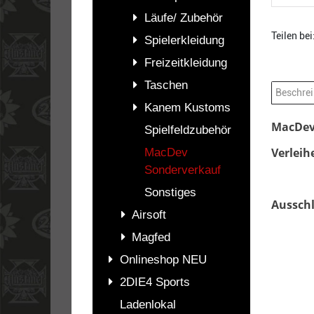
Läufe/ Zubehör
Teilen bei
Spielerkleidung
Freizeitkleidung
Taschen
Beschre
Kanem Kustoms
MacDev 
Spielfeldzubehör
Verleih
MacDev
Sonderverkauf
Sonstiges
Ausschl
Airsoft
Magfed
Onlineshop NEU
2DIE4 Sports
Ladenlokal