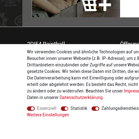
2DIE4 Paintball
Öffnung
Wir verwenden Cookies und ähnliche Technologien auf un
56457 Westerburg
Montag:
Besucher:innen unserer Webseite (z.B. IP-Adresse), um z.
Reinhold-Ferger-Straße 26
Dienstag:
Drittanbietern einzubinden oder Zugriffe auf unsere Websi
order@2die4-sports.com
Mittwoch
gesetzte Cookies. Wir teilen diese Daten mit Dritten, die 
0 26 63/ 9 68 69 37
Donnerst
Die Datenverarbeitung kann mit Einwilligung oder aufgru
Freitag:
erteilt oder abgelehnt werden. Es besteht das Recht, nich
Samstag:
zu ändern oder zu widerrufen. Beachten Sie unser
Impres
Daten in unserer
Daten­schutz­erklärung
.
Essenziell
Statistik
Zahlungsdienstleis
Weitere Einstellungen