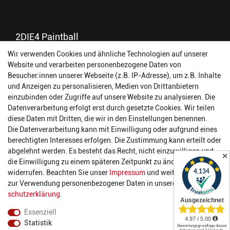
2DIE4 Paintball
Wir verwenden Cookies und ähnliche Technologien auf unserer
56457 Westerburg
Website und verarbeiten personenbezogene Daten von
Reinhold-Ferger-Straße 26
Besucher:innen unserer Webseite (z.B. IP-Adresse), um z.B. Inhalte
order@2die4-sports.com
und Anzeigen zu personalisieren, Medien von Drittanbietern
0 26 63/ 9 68 69 37
einzubinden oder Zugriffe auf unsere Website zu analysieren. Die
Datenverarbeitung erfolgt erst durch gesetzte Cookies. Wir teilen
Öffnungszeiten
diese Daten mit Dritten, die wir in den Einstellungen benennen.
Die Datenverarbeitung kann mit Einwilligung oder aufgrund eines
Montag:
14:00 - 17:00 Uhr
berechtigten Interesses erfolgen. Die Zustimmung kann erteilt oder
Dienstag:
14:00 - 17:00 Uhr
abgelehnt werden. Es besteht das Recht, nicht einzuwilligen und
✕
Mittwoch:
14:00 - 17:00 Uhr
die Einwilligung zu einem späteren Zeitpunkt zu ändern oder zu
Donnerstag:
14:00 - 17:00 Uhr
widerrufen. Beachten Sie unser
Impressum
und weitere Hinweise
Freitag:
14:00 - 19:00 Uhr
zur Verwendung personenbezogener Daten in unserer
Daten­
Samstag:
10:00 - 17:00 Uhr
schutz­erklärung
.
Essenziell
Statistik