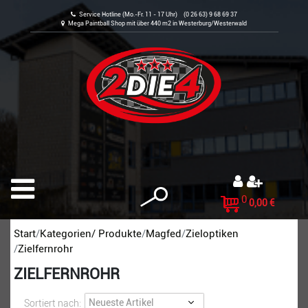
Service Hotline (Mo.-Fr. 11 - 17 Uhr) (0 26 63) 9 68 69 37
Mega Paintball Shop mit über 440 m2 in Westerburg/Westerwald
0
0,00 €
Start
Kategorien/ Produkte
Magfed
Zieloptiken
Zielfernrohr
ZIELFERNROHR
Sortiert nach: