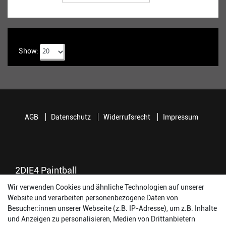
Show:
AGB
Datenschutz
Widerrufsrecht
Impressum
2DIE4 Paintball
Wir verwenden Cookies und ähnliche Technologien auf unserer
56457 Westerburg
Website und verarbeiten personenbezogene Daten von
Reinhold-Ferger-Straße 26
Besucher:innen unserer Webseite (z.B. IP-Adresse), um z.B. Inhalte
order@2die4-sports.com
und Anzeigen zu personalisieren, Medien von Drittanbietern
0 26 63/ 9 68 69 37