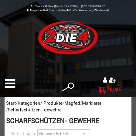
Service Hotline (Mo.-Fr. 11 - 17 Uhr) (0 26 63) 9 68 69 37
Mega Paintball Shop mit über 440 m2 in Westerburg/Westerwald
0
0,00 €
Start
Kategorien/ Produkte
Magfed
Markierer
Scharfschützen- gewehre
SCHARFSCHÜTZEN- GEWEHRE
Sortiert nach: