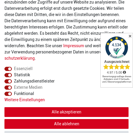
einzubinden oder Zugriffe auf unsere Website zu analysieren. Die
Datenverarbeitung erfolgt erst durch gesetzte Cookies. Wir teilen
Öffnungszeiten
diese Daten mit Dritten, die wir in den Einstellungen benennen.
Die Datenverarbeitung kann mit Einwilligung oder aufgrund eines
Montag:
14:00 - 17:00 Uhr
berechtigten Interesses erfolgen. Die Zustimmung kann erteilt oder
Dienstag:
14:00 - 17:00 Uhr
abgelehnt werden. Es besteht das Recht, nicht einzuwilligen und
✕
Mittwoch:
14:00 - 17:00 Uhr
die Einwilligung zu einem späteren Zeitpunkt zu ändern oder zu
Donnerstag:
14:00 - 17:00 Uhr
widerrufen. Beachten Sie unser
Impressum
und weitere Hinweise
Freitag:
14:00 - 19:00 Uhr
zur Verwendung personenbezogener Daten in unserer
Daten­
Samstag:
10:00 - 17:00 Uhr
schutz­erklärung
.
Essenziell
Statistik
Zahlungsdienstleister
Externe Medien
Funktional
© 2022 2DIE4 Sports
Weitere Einstellungen
Alle akzeptieren
Alle ablehnen