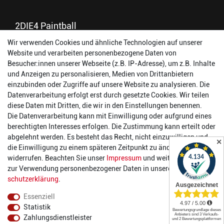
2DIE4 Paintball
Wir verwenden Cookies und ähnliche Technologien auf unserer
56457 Westerburg
Website und verarbeiten personenbezogene Daten von
Reinhold-Ferger-Straße 26
Besucher:innen unserer Webseite (z.B. IP-Adresse), um z.B. Inhalte
order@2die4-sports.com
und Anzeigen zu personalisieren, Medien von Drittanbietern
0 26 63/ 9 68 69 37
einzubinden oder Zugriffe auf unsere Website zu analysieren. Die
Datenverarbeitung erfolgt erst durch gesetzte Cookies. Wir teilen
Öffnungszeiten
diese Daten mit Dritten, die wir in den Einstellungen benennen.
Die Datenverarbeitung kann mit Einwilligung oder aufgrund eines
Montag:
14:00 - 17:00 Uhr
berechtigten Interesses erfolgen. Die Zustimmung kann erteilt oder
Dienstag:
14:00 - 17:00 Uhr
abgelehnt werden. Es besteht das Recht, nicht einzuwilligen und
✕
Mittwoch:
14:00 - 17:00 Uhr
die Einwilligung zu einem späteren Zeitpunkt zu ändern oder zu
Donnerstag:
14:00 - 17:00 Uhr
widerrufen. Beachten Sie unser
Impressum
und weitere Hinweise
Freitag:
14:00 - 19:00 Uhr
zur Verwendung personenbezogener Daten in unserer
Daten­
Samstag:
10:00 - 17:00 Uhr
schutz­erklärung
.
Essenziell
Statistik
Zahlungsdienstleister