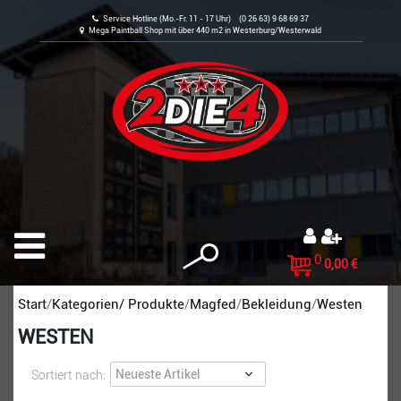
Service Hotline (Mo.-Fr. 11 - 17 Uhr) (0 26 63) 9 68 69 37
Mega Paintball Shop mit über 440 m2 in Westerburg/Westerwald
0
0,00 €
Start
Kategorien/ Produkte
Magfed
Bekleidung
Westen
WESTEN
Sortiert nach: