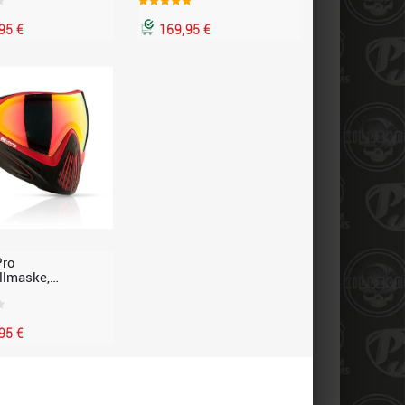
95 €
169,95 €
Pro
llmaske,
n schwarz-rot
95 €