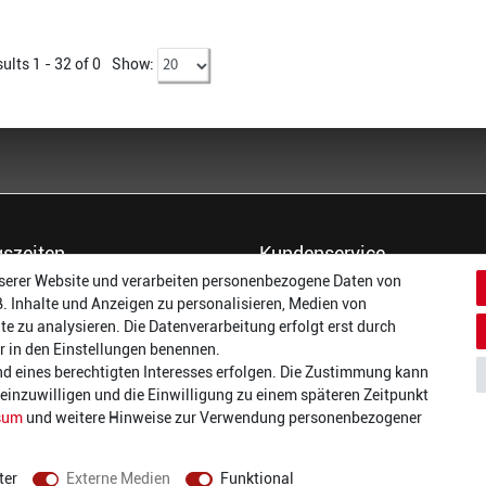
ults 1 - 32 of
0
Show:
szeiten
Kundenservice
serer Website und verarbeiten personenbezogene Daten von
14:00 - 17:00 Uhr
Dein Konto
B. Inhalte und Anzeigen zu personalisieren, Medien von
14:00 - 17:00 Uhr
Häufigste Fragen (FAQ)
te zu analysieren. Die Datenverarbeitung erfolgt erst durch
:
14:00 - 17:00 Uhr
Größentabellen
wir in den Einstellungen benennen.
ag:
14:00 - 17:00 Uhr
Gutscheinbedingungen
nd eines berechtigten Interesses erfolgen. Die Zustimmung kann
14:00 - 19:00 Uhr
Kundenmeinungen
t einzuwilligen und die Einwilligung zu einem späteren Zeitpunkt
10:00 - 17:00 Uhr
Batterieverordnung
sum
und weitere Hinweise zur Verwendung personenbezogener
Versand und Zahlarten
Vertrag widerrufen
ter
Externe Medien
Funktional