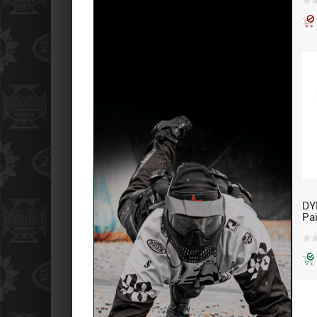
DY
Pa
sc