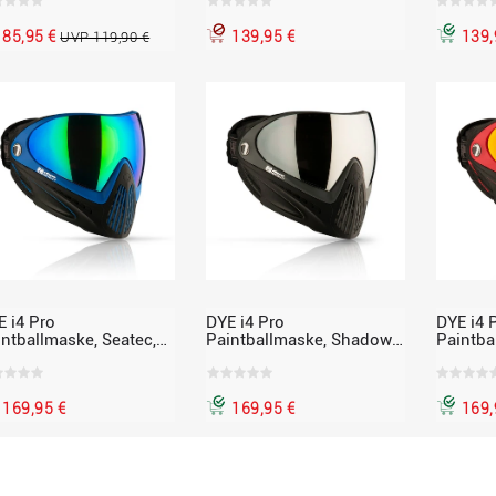
85,95 €
139,95 €
139,
UVP 119,90 €
E i4 Pro
DYE i4 Pro
DYE i4 
intballmaske, Seatec,
Paintballmaske, Shadow,
Paintba
hwarz-blau
schwarz-grau
Meltdow
169,95 €
169,95 €
169,