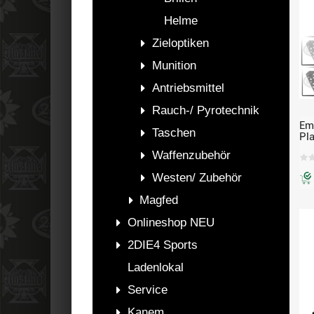
Helme
Zieloptiken
Munition
Antriebsmittel
Rauch-/ Pyrotechnik
Emp
Taschen
Pl
BB
Waffenzubehör
Westen/ Zubehör
Magfed
Onlineshop NEU
2DIE4 Sports
Ladenlokal
Service
Kanem