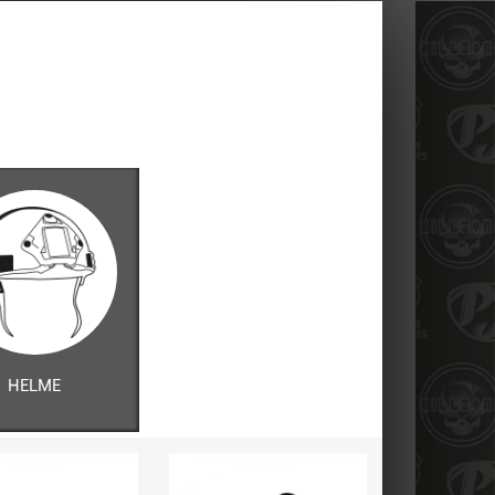
HELME