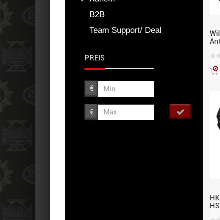
B2B
Team Support/ Deal
Wil
An
ink
PREIS
€
€
HK
HS
Pu