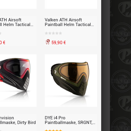
ATH Airsoft
Valken ATH Airsoft
ll Helm Tactical
Paintball Helm Tactical
 schwarz
Helmet, Foliage Green,
oliv
0 €
59,90 €
Invision
DYE i4 Pro
llmaske, Dirty Bird
Paintballmaske, SRGNT,
schwarz-oliv