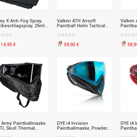
ey X Anti-Fog Spray,
Valken ATH Airsoft
Valken 
tibeschlagspray, 25ml
Paintball Helm Tactical
Paintba
l. Brillenputztuch
Helmet, Earth, sand tan
Helmet,
14,95 €
59,90 €
59,9
 Army Paintballmaske
DYE i4 Invision
DYE i4 
TL Skull Thermal
Paintballmaske, Powder
Paintba
nisher, schwarz
Blue