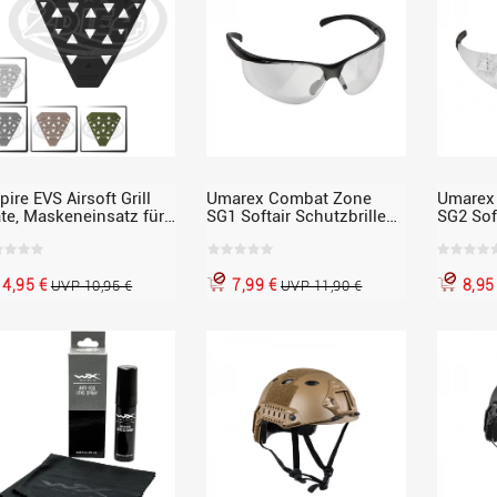
ire EVS Airsoft Grill
Umarex Combat Zone
Umarex
ate, Maskeneinsatz für
SG1 Softair Schutzbrille
SG2 Soft
s, versch. Farben
für Softair
für Soft
4,95 €
7,99 €
8,95
UVP 10,95 €
UVP 11,90 €