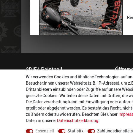
Res
2DIE4 Paintball
Öffnung
Wir verwenden Cookies und ähnliche Technologien auf un
56457 Westerburg
Montag:
Besucher:innen unserer Webseite (z.B. IP-Adresse), um z.
Reinhold-Ferger-Straße 26
Dienstag:
Drittanbietern einzubinden oder Zugriffe auf unsere Websi
order@2die4-sports.com
Mittwoch
gesetzte Cookies. Wir teilen diese Daten mit Dritten, die 
0 26 63/ 9 68 69 37
Donnerst
Die Datenverarbeitung kann mit Einwilligung oder aufgru
Freitag:
erteilt oder abgelehnt werden. Es besteht das Recht, nich
Samstag:
zu ändern oder zu widerrufen. Beachten Sie unser
Impres
Daten in unserer
Daten­schutz­erklärung
.
Essenziell
Statistik
Zahlungsdienstleis