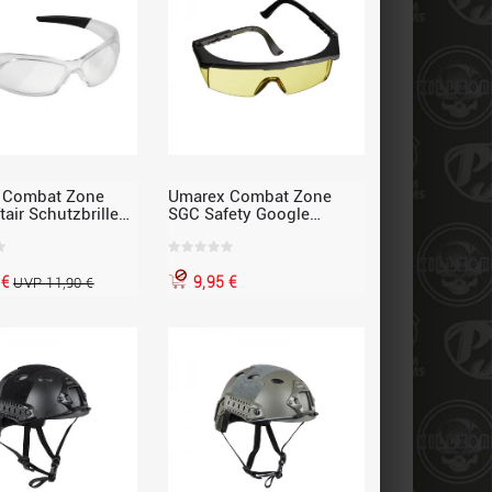
 Combat Zone
Umarex Combat Zone
air Schutzbrille
SGC Safety Google
air
classic Softair
Schutzbrille, mit gelbem
Glas
 €
9,95 €
UVP 11,90 €