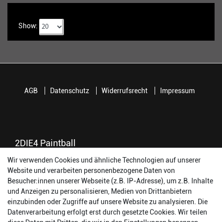
Show:
AGB
Datenschutz
Widerrufsrecht
Impressum
2DIE4 Paintball
56457 Westerburg
Wir verwenden Cookies und ähnliche Technologien auf unserer
Reinhold-Ferger-Straße 26
Website und verarbeiten personenbezogene Daten von
order@2die4-sports.com
Besucher:innen unserer Webseite (z.B. IP-Adresse), um z.B. Inhalte
0 26 63/ 9 68 69 37
und Anzeigen zu personalisieren, Medien von Drittanbietern
einzubinden oder Zugriffe auf unsere Website zu analysieren. Die
Datenverarbeitung erfolgt erst durch gesetzte Cookies. Wir teilen
Öffnungszeiten