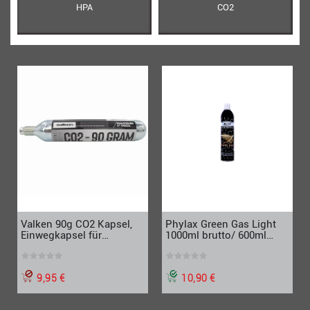
HPA
CO2
Valken 90g CO2 Kapsel,
Phylax Green Gas Light
Einwegkapsel für
1000ml brutto/ 600ml
Paintball, Airsoft
netto, White
9,95 €
10,90 €