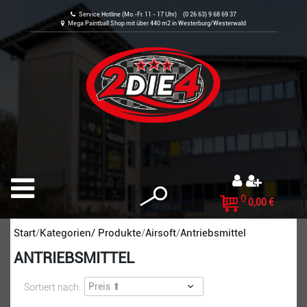
Service Hotline (Mo.-Fr. 11 - 17 Uhr) (0 26 63) 9 68 69 37
Mega Paintball Shop mit über 440 m2 in Westerburg/Westerwald
0
0,00 €
Start
Kategorien/ Produkte
Airsoft
Antriebsmittel
ANTRIEBSMITTEL
Sortiert nach: