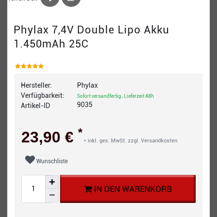
Phylax 7,4V Double Lipo Akku
1.450mAh 25C
Hersteller:
Phylax
Verfügbarkeit:
Sofort versandfertig , Lieferzeit 48h
9035
Artikel-ID
*
23,90 €
* inkl. ges. MwSt. zzgl.
Versandkosten
Wunschliste
IN DEN WARENKORB