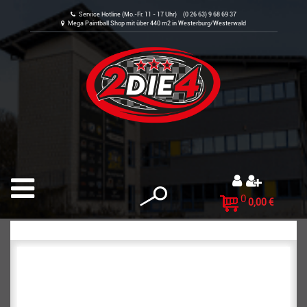
Service Hotline (Mo.-Fr. 11 - 17 Uhr) (0 26 63) 9 68 69 37
Mega Paintball Shop mit über 440 m2 in Westerburg/Westerwald
0
0,00 €