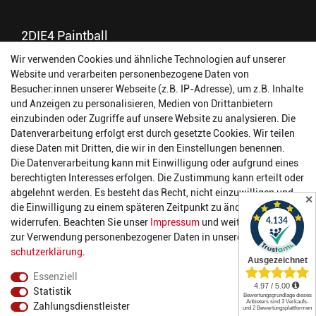
2DIE4 Paintball
Wir verwenden Cookies und ähnliche Technologien auf unserer
56457 Westerburg
Website und verarbeiten personenbezogene Daten von
Reinhold-Ferger-Straße 26
Besucher:innen unserer Webseite (z.B. IP-Adresse), um z.B. Inhalte
order@2die4-sports.com
und Anzeigen zu personalisieren, Medien von Drittanbietern
0 26 63/ 9 68 69 37
einzubinden oder Zugriffe auf unsere Website zu analysieren. Die
Datenverarbeitung erfolgt erst durch gesetzte Cookies. Wir teilen
Öffnungszeiten
diese Daten mit Dritten, die wir in den Einstellungen benennen.
Die Datenverarbeitung kann mit Einwilligung oder aufgrund eines
Montag:
14:00 - 17:00 Uhr
berechtigten Interesses erfolgen. Die Zustimmung kann erteilt oder
Dienstag:
14:00 - 17:00 Uhr
abgelehnt werden. Es besteht das Recht, nicht einzuwilligen und
✕
Mittwoch:
14:00 - 17:00 Uhr
die Einwilligung zu einem späteren Zeitpunkt zu ändern oder zu
Donnerstag:
14:00 - 17:00 Uhr
widerrufen. Beachten Sie unser
Impressum
und weitere Hinweise
Freitag:
14:00 - 19:00 Uhr
zur Verwendung personenbezogener Daten in unserer
Daten­
Samstag:
10:00 - 17:00 Uhr
schutz­erklärung
.
Essenziell
Statistik
Zahlungsdienstleister