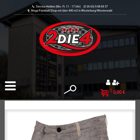
Service Hotline (Mo.-Fr. 11 - 17 Uhr) (0 26 63) 9 68 69 37
Mega Paintball Shop mit über 440 m2 in Westerburg/Westerwald
0
0,00 €