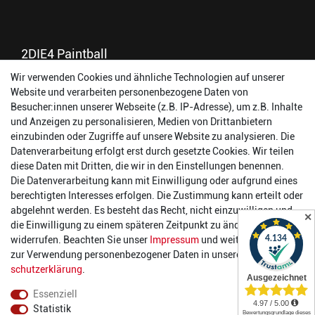
2DIE4 Paintball
Wir verwenden Cookies und ähnliche Technologien auf unserer
56457 Westerburg
Website und verarbeiten personenbezogene Daten von
Reinhold-Ferger-Straße 26
Besucher:innen unserer Webseite (z.B. IP-Adresse), um z.B. Inhalte
order@2die4-sports.com
und Anzeigen zu personalisieren, Medien von Drittanbietern
0 26 63/ 9 68 69 37
einzubinden oder Zugriffe auf unsere Website zu analysieren. Die
Datenverarbeitung erfolgt erst durch gesetzte Cookies. Wir teilen
Öffnungszeiten
diese Daten mit Dritten, die wir in den Einstellungen benennen.
Die Datenverarbeitung kann mit Einwilligung oder aufgrund eines
Montag:
14:00 - 17:00 Uhr
berechtigten Interesses erfolgen. Die Zustimmung kann erteilt oder
Dienstag:
14:00 - 17:00 Uhr
abgelehnt werden. Es besteht das Recht, nicht einzuwilligen und
✕
Mittwoch:
14:00 - 17:00 Uhr
die Einwilligung zu einem späteren Zeitpunkt zu ändern oder zu
Donnerstag:
14:00 - 17:00 Uhr
widerrufen. Beachten Sie unser
Impressum
und weitere Hinweise
Freitag:
14:00 - 19:00 Uhr
zur Verwendung personenbezogener Daten in unserer
Daten­
Samstag:
10:00 - 17:00 Uhr
schutz­erklärung
.
Essenziell
Statistik