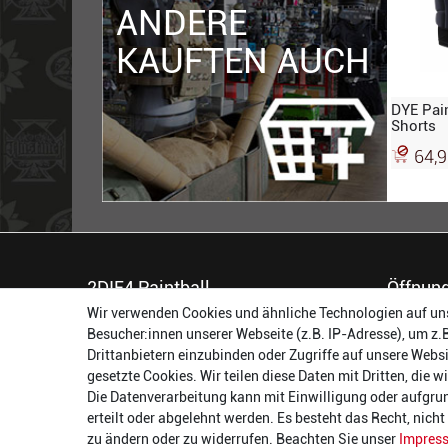
ANDERE
KAUFTEN AUCH
DYE Pain
Shorts
64,9
2DIE4 Paintball
Öffnung
Wir verwenden Cookies und ähnliche Technologien auf un
56457 Westerburg
Montag:
Besucher:innen unserer Webseite (z.B. IP-Adresse), um z.
Reinhold-Ferger-Straße 26
Dienstag:
Drittanbietern einzubinden oder Zugriffe auf unsere Websi
order@2die4-sports.com
Mittwoch
gesetzte Cookies. Wir teilen diese Daten mit Dritten, die 
0 26 63/ 9 68 69 37
Donnerst
Die Datenverarbeitung kann mit Einwilligung oder aufgru
Freitag:
erteilt oder abgelehnt werden. Es besteht das Recht, nich
Samstag:
zu ändern oder zu widerrufen. Beachten Sie unser
Impres