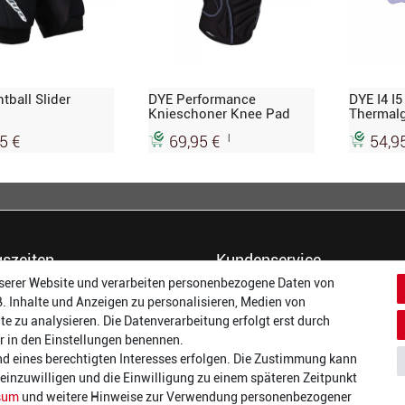
tball Slider
DYE Performance
DYE I4 I
Knieschoner Knee Pad
Thermalgl
|
5 €
69,95 €
54,9
szeiten
Kundenservice
serer Website und verarbeiten personenbezogene Daten von
14:00 - 17:00 Uhr
Dein Konto
B. Inhalte und Anzeigen zu personalisieren, Medien von
14:00 - 17:00 Uhr
Häufigste Fragen (FAQ)
te zu analysieren. Die Datenverarbeitung erfolgt erst durch
:
14:00 - 17:00 Uhr
Größentabellen
wir in den Einstellungen benennen.
ag:
14:00 - 17:00 Uhr
Gutscheinbedingungen
nd eines berechtigten Interesses erfolgen. Die Zustimmung kann
14:00 - 19:00 Uhr
Kundenmeinungen
t einzuwilligen und die Einwilligung zu einem späteren Zeitpunkt
10:00 - 17:00 Uhr
Batterieverordnung
sum
und weitere Hinweise zur Verwendung personenbezogener
Versand und Zahlarten