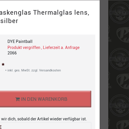
Maskenglas Thermalglas lens,
silber
DYE Paintball
Produkt vergriffen , Lieferzeit a. Anfrage
2066
*
€
* inkl. ges. MwSt. zzgl.
Versandkosten
IN DEN WARENKORB
wir dich, sobald der Artikel wieder verfügbar ist.
E