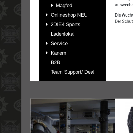
auswechs
Magfed
Onlineshop NEU
Die Wucht
Der Schut
2DIE4 Sports
Ladenlokal
Service
Kanem
B2B
Team Support/ Deal
PASSENDES
ZUBEHÖR