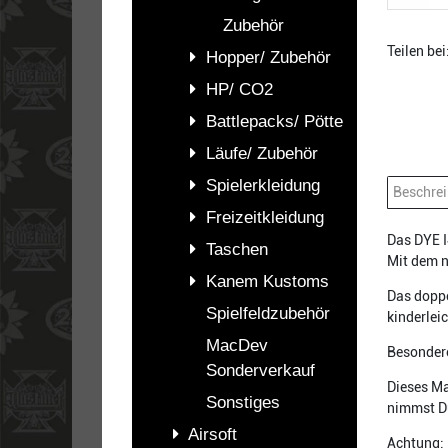
Zubehör
Teilen bei
Hopper/ Zubehör
HP/ CO2
Battlepacks/ Pötte
Läufe/ Zubehör
Spielerkleidung
Beschre
Freizeitkleidung
Das DYE I
Taschen
Mit dem n
Kanem Kustoms
Das doppe
Spielfeldzubehör
kinderlei
MacDev
Besondere
Sonderverkauf
Dieses Ma
Sonstiges
nimmst D
Airsoft
Achtung: 