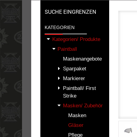
SUCHE EINGRENZEN
KATEGORIEN
Kategorien/ Produkte
Paintball
Maskenangebote
Sparpaket
Markierer
Paintball/ First
Strike
Masken/ Zubehör
Masken
Gläser
Pflege