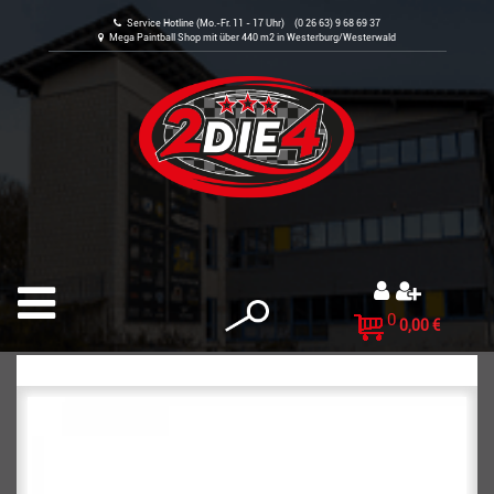
Service Hotline (Mo.-Fr. 11 - 17 Uhr) (0 26 63) 9 68 69 37
Mega Paintball Shop mit über 440 m2 in Westerburg/Westerwald
0
0,00 €