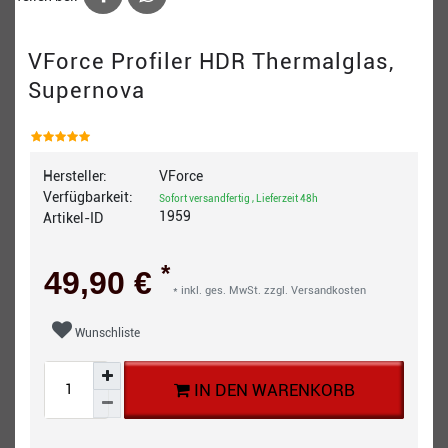
VForce Profiler HDR Thermalglas,
Supernova
Hersteller:
VForce
Verfügbarkeit:
Sofort versandfertig , Lieferzeit 48h
1959
Artikel-ID
*
49,90 €
* inkl. ges. MwSt. zzgl.
Versandkosten
Wunschliste
IN DEN WARENKORB