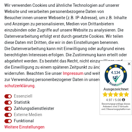
Wir verwenden Cookies und ähnliche Technologien auf unserer
56457 Westerburg
Website und verarbeiten personenbezogene Daten von
Reinhold-Ferger-Straße 26
Besucher:innen unserer Webseite (z.B. IP-Adresse), um z.B. Inhalte
order@2die4-sports.com
und Anzeigen zu personalisieren, Medien von Drittanbietern
0 26 63/ 9 68 69 37
einzubinden oder Zugriffe auf unsere Website zu analysieren. Die
Datenverarbeitung erfolgt erst durch gesetzte Cookies. Wir teilen
Öffnungszeiten
diese Daten mit Dritten, die wir in den Einstellungen benennen.
Die Datenverarbeitung kann mit Einwilligung oder aufgrund eines
Montag:
14:00 - 17:00 Uhr
berechtigten Interesses erfolgen. Die Zustimmung kann erteilt oder
Dienstag:
14:00 - 17:00 Uhr
abgelehnt werden. Es besteht das Recht, nicht einzuwilligen und
✕
Mittwoch:
14:00 - 17:00 Uhr
die Einwilligung zu einem späteren Zeitpunkt zu ändern oder zu
Donnerstag:
14:00 - 17:00 Uhr
widerrufen. Beachten Sie unser
Impressum
und weitere Hinweise
Freitag:
14:00 - 19:00 Uhr
zur Verwendung personenbezogener Daten in unserer
Daten­
Samstag:
10:00 - 17:00 Uhr
schutz­erklärung
.
Essenziell
Statistik
Zahlungsdienstleister
Externe Medien
Funktional
© 2022 2DIE4 Sports
Weitere Einstellungen