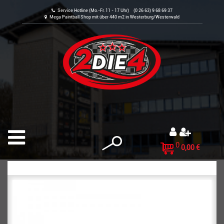
Service Hotline (Mo.-Fr. 11 - 17 Uhr) (0 26 63) 9 68 69 37
Mega Paintball Shop mit über 440 m2 in Westerburg/Westerwald
0
0,00 €