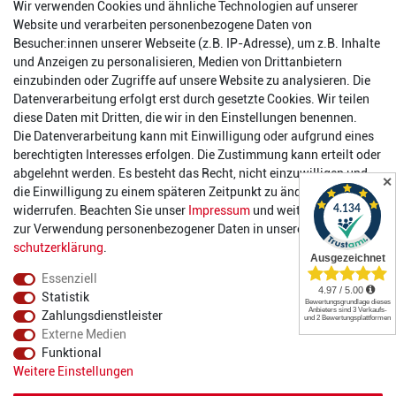
Wir verwenden Cookies und ähnliche Technologien auf unserer
56457 Westerburg
Website und verarbeiten personenbezogene Daten von
Reinhold-Ferger-Straße 26
Besucher:innen unserer Webseite (z.B. IP-Adresse), um z.B. Inhalte
order@2die4-sports.com
und Anzeigen zu personalisieren, Medien von Drittanbietern
0 26 63/ 9 68 69 37
einzubinden oder Zugriffe auf unsere Website zu analysieren. Die
Datenverarbeitung erfolgt erst durch gesetzte Cookies. Wir teilen
Öffnungszeiten
diese Daten mit Dritten, die wir in den Einstellungen benennen.
Die Datenverarbeitung kann mit Einwilligung oder aufgrund eines
Montag:
14:00 - 17:00 Uhr
berechtigten Interesses erfolgen. Die Zustimmung kann erteilt oder
Dienstag:
14:00 - 17:00 Uhr
abgelehnt werden. Es besteht das Recht, nicht einzuwilligen und
✕
Mittwoch:
14:00 - 17:00 Uhr
die Einwilligung zu einem späteren Zeitpunkt zu ändern oder zu
Donnerstag:
14:00 - 17:00 Uhr
widerrufen. Beachten Sie unser
Impressum
und weitere Hinweise
Freitag:
14:00 - 19:00 Uhr
zur Verwendung personenbezogener Daten in unserer
Daten­
Samstag:
10:00 - 17:00 Uhr
schutz­erklärung
.
Essenziell
Statistik
Zahlungsdienstleister
Externe Medien
Funktional
© 2022 2DIE4 Sports
Weitere Einstellungen