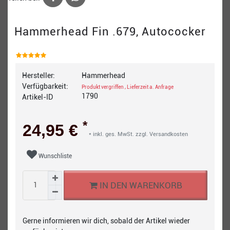
Hammerhead Fin .679, Autococker
Hersteller:
Hammerhead
Verfügbarkeit:
Produkt vergriffen , Lieferzeit a. Anfrage
1790
Artikel-ID
*
24,95 €
* inkl. ges. MwSt. zzgl.
Versandkosten
Wunschliste
IN DEN WARENKORB
Gerne informieren wir dich, sobald der Artikel wieder