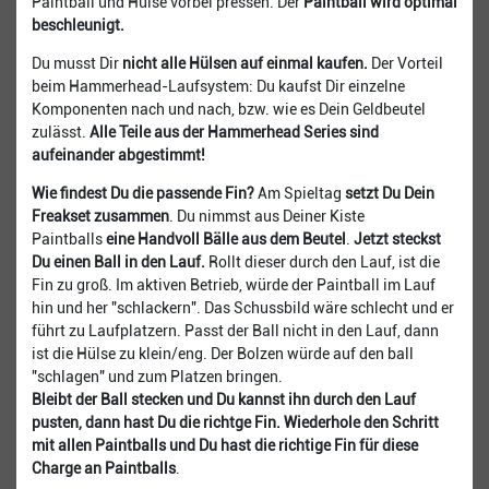
Paintball und Hülse vorbei pressen. Der
Paintball wird optimal
beschleunigt.
Du musst Dir
nicht alle Hülsen auf einmal kaufen.
Der Vorteil
beim Hammerhead-Laufsystem: Du kaufst Dir einzelne
Komponenten nach und nach, bzw. wie es Dein Geldbeutel
zulässt.
Alle Teile aus der Hammerhead Series sind
aufeinander abgestimmt!
Wie findest Du die passende Fin?
Am Spieltag
setzt Du Dein
Freakset zusammen
. Du nimmst aus Deiner Kiste
Paintballs
eine Handvoll Bälle aus dem Beutel
.
Jetzt steckst
Du einen Ball in den Lauf.
Rollt dieser durch den Lauf, ist die
Fin zu groß. Im aktiven Betrieb, würde der Paintball im Lauf
hin und her "schlackern". Das Schussbild wäre schlecht und er
führt zu Laufplatzern. Passt der Ball nicht in den Lauf, dann
ist die Hülse zu klein/eng. Der Bolzen würde auf den ball
"schlagen" und zum Platzen bringen.
Bleibt der Ball stecken und Du kannst ihn durch den Lauf
pusten, dann hast Du die richtge Fin. Wiederhole den Schritt
mit allen Paintballs und Du hast die richtige Fin für diese
Charge an Paintballs
.