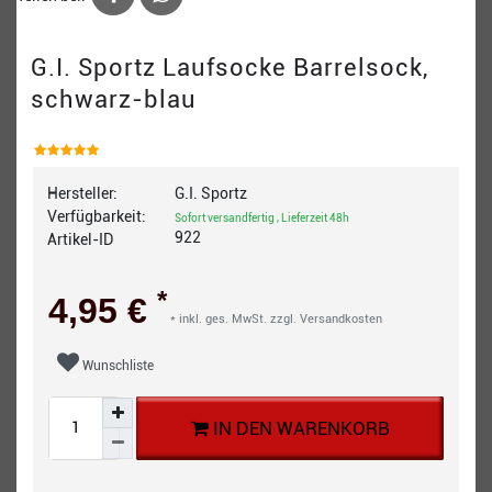
G.I. Sportz Laufsocke Barrelsock,
schwarz-blau
Hersteller:
G.I. Sportz
Verfügbarkeit:
Sofort versandfertig , Lieferzeit 48h
922
Artikel-ID
*
4,95 €
* inkl. ges. MwSt. zzgl.
Versandkosten
Wunschliste
IN DEN WARENKORB