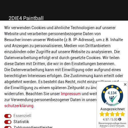
2DIE4 Paintball
Wir verwenden Cookies und ähnliche Technologien auf unserer
56457 Westerburg
Website und verarbeiten personenbezogene Daten von
Reinhold-Ferger-Straße 26
Besucher:innen unserer Webseite (z.B. IP-Adresse), um z.B. Inhalte
order@2die4-sports.com
und Anzeigen zu personalisieren, Medien von Drittanbietern
0 26 63/ 9 68 69 37
einzubinden oder Zugriffe auf unsere Website zu analysieren. Die
Datenverarbeitung erfolgt erst durch gesetzte Cookies. Wir teilen
Öffnungszeiten
diese Daten mit Dritten, die wir in den Einstellungen benennen.
Die Datenverarbeitung kann mit Einwilligung oder aufgrund eines
Montag:
14:00 - 17:00 Uhr
berechtigten Interesses erfolgen. Die Zustimmung kann erteilt oder
Dienstag:
14:00 - 17:00 Uhr
abgelehnt werden. Es besteht das Recht, nicht einzuwilligen und
✕
Mittwoch:
14:00 - 17:00 Uhr
die Einwilligung zu einem späteren Zeitpunkt zu ändern oder zu
Donnerstag:
14:00 - 17:00 Uhr
widerrufen. Beachten Sie unser
Impressum
und weitere Hinweise
Freitag:
14:00 - 19:00 Uhr
zur Verwendung personenbezogener Daten in unserer
Daten­
Samstag:
10:00 - 17:00 Uhr
schutz­erklärung
.
Essenziell
Statistik
Zahlungsdienstleister