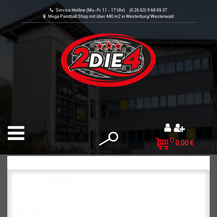
Service Hotline (Mo.-Fr. 11 - 17 Uhr) (0 26 63) 9 68 69 37
Mega Paintball Shop mit über 440 m2 in Westerburg/Westerwald
0
0,00 €