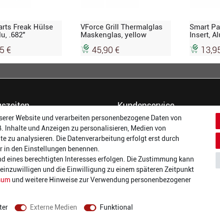
arts Freak Hülse
VForce Grill Thermalglas
Smart Pa
lu, .682"
Maskenglas, yellow
Insert, Al
5 €
45,90 €
13,9
szeiten
Kundenservice
serer Website und verarbeiten personenbezogene Daten von
14:00 - 17:00 Uhr
Dein Konto
B. Inhalte und Anzeigen zu personalisieren, Medien von
14:00 - 17:00 Uhr
Häufigste Fragen (FAQ)
te zu analysieren. Die Datenverarbeitung erfolgt erst durch
:
14:00 - 17:00 Uhr
Größentabellen
wir in den Einstellungen benennen.
ag:
14:00 - 17:00 Uhr
Gutscheinbedingungen
nd eines berechtigten Interesses erfolgen. Die Zustimmung kann
14:00 - 19:00 Uhr
Kundenmeinungen
t einzuwilligen und die Einwilligung zu einem späteren Zeitpunkt
10:00 - 17:00 Uhr
Batterieverordnung
sum
und weitere Hinweise zur Verwendung personenbezogener
Versand und Zahlarten
Vertrag widerrufen
ter
Externe Medien
Funktional