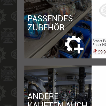
PASSENDES
ZUBEHÖR
Smart P
Freak Hü
Hülsen
99,
ANDERE
KAUFTEN AUCH