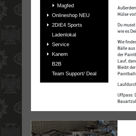
Magfed
Außerdem 
Hülse vor
Onlineshop NEU
2DIE4 Sports
Du musst 
wie es De
Ladenlokal
Wie finde
Service
Bälle aus 
Kanem
der Paint
Lauf, dan
B2B
Bleibt de
Team Support/ Deal
Paintball
Laufdurch
Uffpass: 
Bauartzul