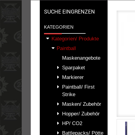
SUCHE EINGRENZEN
KATEGORIEN
Kategorien/ Produkte
Paintball
Maskenangebote
Sparpaket
Markierer
Paintball/ First
Strike
Masken/ Zubehör
Hopper/ Zubehör
HP/ CO2
Battlepacks/ Pötte