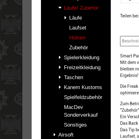
Läufe/ Zubehör
Teilen bei
Läufe
Laufset
Hülsen
Beschre
Zubehör
Smart Par
Spielerkleidung
Mit dem v
Freizeitkleidung
bleiben n
Ergebnis!
Taschen
Die Freak
Kanem Kustoms
optimier
Spielfeldzubehör
Zum Betri
MacDev
"Zubehör"
Sonderverkauf
Ein Versc
Das Back 
Sonstiges
Das Tip b
Airsoft
Laufset, s