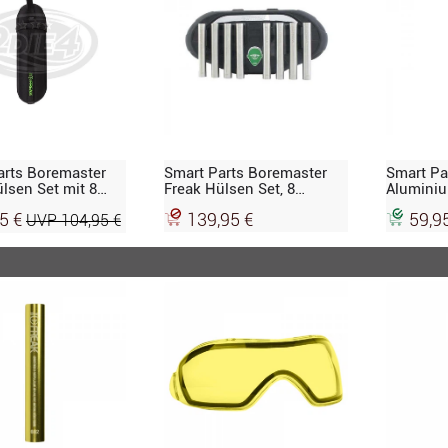
arts Boremaster
Smart Parts Boremaster
Smart Pa
lsen Set mit 8
Freak Hülsen Set, 8
Aluminiu
Hülsen und Koffer,
95 €
139,95 €
59,9
UVP 104,95 €
Edelstahl