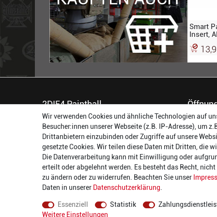
Smart P
Insert, A
13,9
2DIE4 Paintball
Öffnung
Wir verwenden Cookies und ähnliche Technologien auf un
56457 Westerburg
Montag:
Besucher:innen unserer Webseite (z.B. IP-Adresse), um z.
Reinhold-Ferger-Straße 26
Dienstag:
Drittanbietern einzubinden oder Zugriffe auf unsere Websi
order@2die4-sports.com
Mittwoch
gesetzte Cookies. Wir teilen diese Daten mit Dritten, die 
0 26 63/ 9 68 69 37
Donnerst
Die Datenverarbeitung kann mit Einwilligung oder aufgru
Freitag:
erteilt oder abgelehnt werden. Es besteht das Recht, nich
Samstag:
zu ändern oder zu widerrufen. Beachten Sie unser
Impres
Daten in unserer
Daten­schutz­erklärung
.
Essenziell
Statistik
Zahlungsdienstleis
Weitere Einstellungen