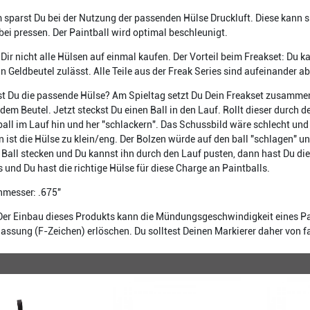
sparst Du bei der Nutzung der passenden Hülse Druckluft. Diese kann s
bei pressen. Der Paintball wird optimal beschleunigt.
Dir nicht alle Hülsen auf einmal kaufen. Der Vorteil beim Freakset: Du 
in Geldbeutel zulässt. Alle Teile aus der Freak Series sind aufeinander 
st Du die passende Hülse? Am Spieltag setzt Du Dein Freakset zusammen
dem Beutel. Jetzt steckst Du einen Ball in den Lauf. Rollt dieser durch d
ball im Lauf hin und her "schlackern". Das Schussbild wäre schlecht und e
n ist die Hülse zu klein/eng. Der Bolzen würde auf den ball "schlagen" u
r Ball stecken und Du kannst ihn durch den Lauf pusten, dann hast Du die
s und Du hast die richtige Hülse für diese Charge an Paintballs.
messer: .675"
Der Einbau dieses Produkts kann die Mündungsgeschwindigkeit eines Pa
assung (F-Zeichen) erlöschen. Du solltest Deinen Markierer daher von f