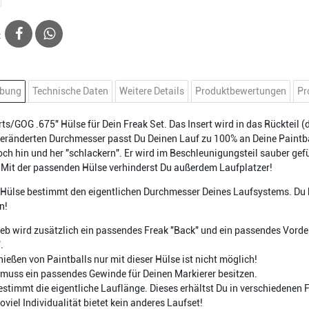
:
ibung
Technische Daten
Weitere Details
Produktbewertungen
Pr
ts/GOG .675" Hülse für Dein Freak Set. Das Insert wird in das Rückteil
eränderten Durchmesser passt Du Deinen Lauf zu 100% an Deine Paintbal
och hin und her "schlackern". Er wird im Beschleunigungsteil sauber gef
 Mit der passenden Hülse verhinderst Du außerdem Laufplatzer!
 Hülse bestimmt den eigentlichen Durchmesser Deines Laufsystems. Du 
en!
eb wird zusätzlich ein passendes Freak "Back" und ein passendes Vordertei
.
hießen von Paintballs nur mit dieser Hülse ist nicht möglich!
muss ein passendes Gewinde für Deinen Markierer besitzen.
estimmt die eigentliche Lauflänge. Dieses erhältst Du in verschiedenen 
oviel Individualität bietet kein anderes Laufset!