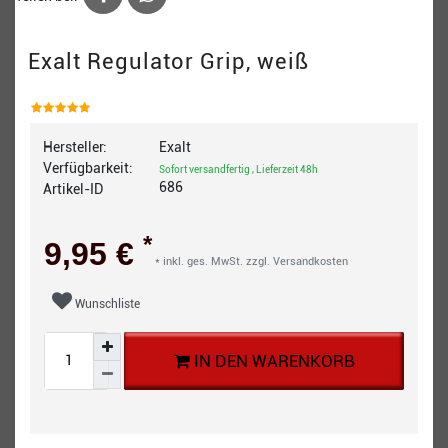
Exalt Regulator Grip, weiß
Hersteller:
Exalt
Verfügbarkeit:
Sofort versandfertig , Lieferzeit 48h
686
Artikel-ID
*
9,95 €
* inkl. ges. MwSt. zzgl.
Versandkosten
Wunschliste
IN DEN WARENKORB