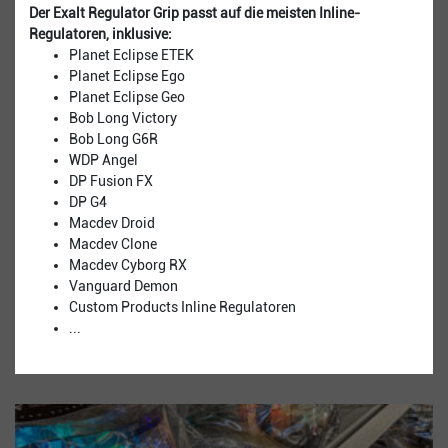
Der Exalt Regulator Grip passt auf die meisten Inline-
Regulatoren, inklusive:
Planet Eclipse ETEK
Planet Eclipse Ego
Planet Eclipse Geo
Bob Long Victory
Bob Long G6R
WDP Angel
DP Fusion FX
DP G4
​Macdev Droid
​Macdev Clone
Macdev Cyborg RX
Vanguard Demon
Custom Products Inline Regulatoren
...