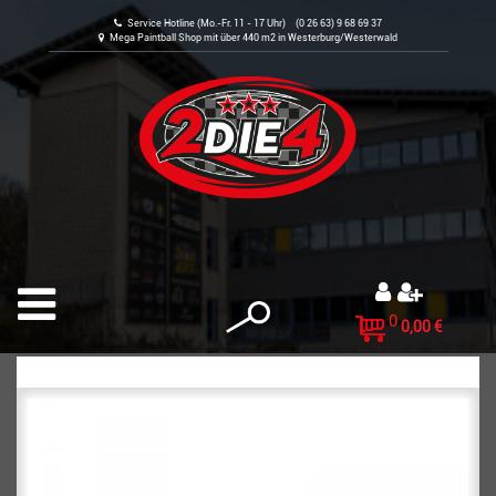
Service Hotline (Mo.-Fr. 11 - 17 Uhr) (0 26 63) 9 68 69 37
Mega Paintball Shop mit über 440 m2 in Westerburg/Westerwald
0
0,00 €