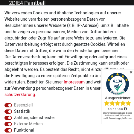
2DIE4 Paintball
Wir verwenden Cookies und ähnliche Technologien auf unserer
56457 Westerburg
Website und verarbeiten personenbezogene Daten von
Reinhold-Ferger-Straße 26
Besucher:innen unserer Webseite (z.B. IP-Adresse), um z.B. Inhalte
order@2die4-sports.com
und Anzeigen zu personalisieren, Medien von Drittanbietern
0 26 63/ 9 68 69 37
einzubinden oder Zugriffe auf unsere Website zu analysieren. Die
Datenverarbeitung erfolgt erst durch gesetzte Cookies. Wir teilen
Öffnungszeiten
diese Daten mit Dritten, die wir in den Einstellungen benennen.
Die Datenverarbeitung kann mit Einwilligung oder aufgrund eines
Montag:
14:00 - 17:00 Uhr
berechtigten Interesses erfolgen. Die Zustimmung kann erteilt oder
Dienstag:
14:00 - 17:00 Uhr
abgelehnt werden. Es besteht das Recht, nicht einzuwilligen und
✕
Mittwoch:
14:00 - 17:00 Uhr
die Einwilligung zu einem späteren Zeitpunkt zu ändern oder zu
Donnerstag:
14:00 - 17:00 Uhr
widerrufen. Beachten Sie unser
Impressum
und weitere Hinweise
Freitag:
14:00 - 19:00 Uhr
zur Verwendung personenbezogener Daten in unserer
Daten­
Samstag:
10:00 - 17:00 Uhr
schutz­erklärung
.
Essenziell
Statistik
Zahlungsdienstleister
Externe Medien
Funktional
© 2022 2DIE4 Sports