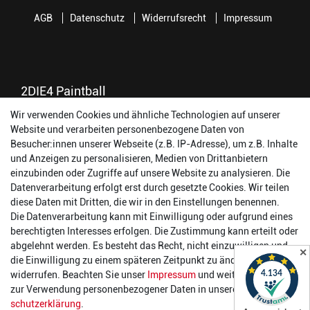
AGB
Datenschutz
Widerrufsrecht
Impressum
2DIE4 Paintball
Wir verwenden Cookies und ähnliche Technologien auf unserer
56457 Westerburg
Website und verarbeiten personenbezogene Daten von
Reinhold-Ferger-Straße 26
Besucher:innen unserer Webseite (z.B. IP-Adresse), um z.B. Inhalte
order@2die4-sports.com
und Anzeigen zu personalisieren, Medien von Drittanbietern
0 26 63/ 9 68 69 37
einzubinden oder Zugriffe auf unsere Website zu analysieren. Die
Datenverarbeitung erfolgt erst durch gesetzte Cookies. Wir teilen
Öffnungszeiten
diese Daten mit Dritten, die wir in den Einstellungen benennen.
Die Datenverarbeitung kann mit Einwilligung oder aufgrund eines
Montag:
14:00 - 17:00 Uhr
berechtigten Interesses erfolgen. Die Zustimmung kann erteilt oder
Dienstag:
14:00 - 17:00 Uhr
abgelehnt werden. Es besteht das Recht, nicht einzuwilligen und
✕
Mittwoch:
14:00 - 17:00 Uhr
die Einwilligung zu einem späteren Zeitpunkt zu ändern oder zu
Donnerstag:
14:00 - 17:00 Uhr
widerrufen. Beachten Sie unser
Impressum
und weitere Hinweise
Freitag:
14:00 - 19:00 Uhr
zur Verwendung personenbezogener Daten in unserer
Daten­
Samstag:
10:00 - 17:00 Uhr
schutz­erklärung
.