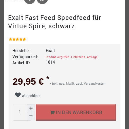
Exalt Fast Feed Speedfeed für
Virtue Spire, schwarz
Hersteller:
Exalt
Verfügbarkeit:
Produkt vergriffen , Lieferzeit a. Anfrage
1814
Artikel-ID
*
29,95 €
* inkl. ges. MwSt. zzgl.
Versandkosten
Wunschliste
IN DEN WARENKORB