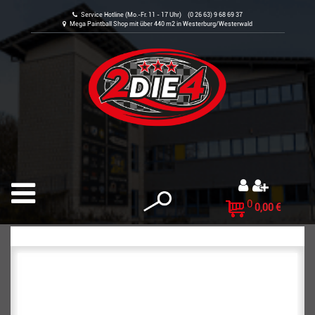
Service Hotline (Mo.-Fr. 11 - 17 Uhr) (0 26 63) 9 68 69 37
Mega Paintball Shop mit über 440 m2 in Westerburg/Westerwald
0
0,00 €