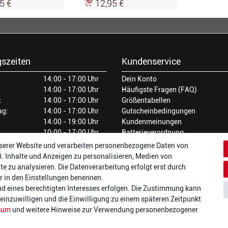
5 €
12,95 €
szeiten
Kundenservice
14:00 - 17:00 Uhr
Dein Konto
14:00 - 17:00 Uhr
Häufigste Fragen (FAQ)
:
14:00 - 17:00 Uhr
Größentabellen
ag:
14:00 - 17:00 Uhr
Gutscheinbedingungen
14:00 - 19:00 Uhr
Kundenmeinungen
10:00 - 17:00 Uhr
Batterieverordnung
Versand und Zahlarten
serer Website und verarbeiten personenbezogene Daten von
Vertrag widerrufen
B. Inhalte und Anzeigen zu personalisieren, Medien von
te zu analysieren. Die Datenverarbeitung erfolgt erst durch
wir in den Einstellungen benennen.
nd eines berechtigten Interesses erfolgen. Die Zustimmung kann
t einzuwilligen und die Einwilligung zu einem späteren Zeitpunkt
sum
und weitere Hinweise zur Verwendung personenbezogener
AGB
Datenschutz
Widerrufsrecht
Impressum