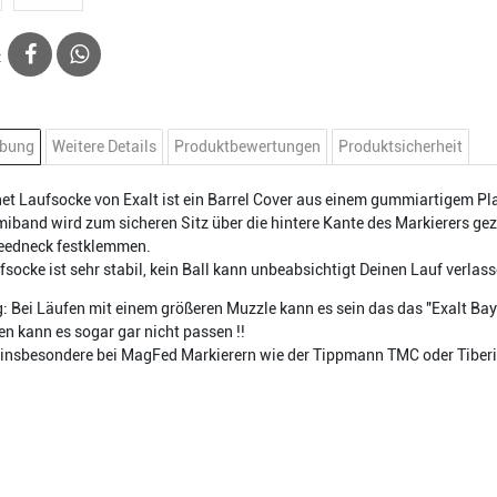
:
ibung
Weitere Details
Produktbewertungen
Produktsicherheit
et Laufsocke von Exalt ist ein Barrel Cover aus einem gummiartigem Pla
band wird zum sicheren Sitz über die hintere Kante des Markierers gez
eedneck festklemmen.
fsocke ist sehr stabil, kein Ball kann unbeabsichtigt Deinen Lauf verlas
g: Bei Läufen mit einem größeren Muzzle kann es sein das das "Exalt Bay
len kann es sogar gar nicht passen !!
insbesondere bei MagFed Markierern wie der Tippmann TMC oder Tiberiu