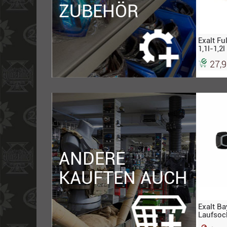
ZUBEHÖR
Exalt Fu
1,1l-1,2
27,9
ANDERE
KAUFTEN AUCH
Exalt Ba
Laufsoc
schwarz