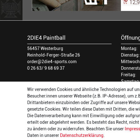
12,9
2DIE4 Paintball
Öffnung
56457 Westerburg
Montag:
Reinhold-Ferger-Straße 26
Dienstag:
order@2die4-sports.com
Mittwoch
0 26 63/ 9 68 69 37
Donnerst
Freitag:
Samstag:
Wir verwenden Cookies und ähnliche Technologien auf un
Besucher:innen unserer Webseite (z.B. IP-Adresse), um z.
Drittanbietern einzubinden oder Zugriffe auf unsere Websi
gesetzte Cookies. Wir teilen diese Daten mit Dritten, die 
Die Datenverarbeitung kann mit Einwilligung oder aufgru
erteilt oder abgelehnt werden. Es besteht das Recht, nich
zu ändern oder zu widerrufen. Beachten Sie unser
Impres
Daten in unserer
Daten­schutz­erklärung
.