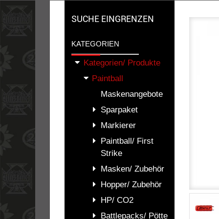
SUCHE EINGRENZEN
KATEGORIEN
Kategorien/ Produkte
Paintball
Maskenangebote
Sparpaket
Markierer
Paintball/ First
Strike
Masken/ Zubehör
Hopper/ Zubehör
HP/ CO2
Battlepacks/ Pötte