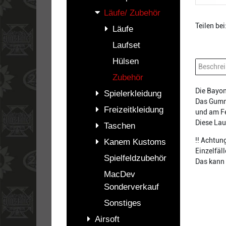
Läufe/ Zubehör
Teilen bei
Läufe
Laufset
Hülsen
Beschre
Zubehör
Die Bayon
Spielerkleidung
Das Gummi
Freizeitkleidung
und am F
Diese Lau
Taschen
!! Achtun
Kanem Kustoms
Einzelfäl
Spielfeldzubehör
Das kann 
MacDev
Sonderverkauf
Sonstiges
Airsoft