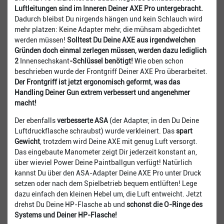
Luftleitungen sind im Inneren Deiner AXE Pro untergebracht.
Dadurch bleibst Du nirgends hängen und kein Schlauch wird
mehr platzen: Keine Adapter mehr, die mühsam abgedichtet
werden müssen!
Solltest Du Deine AXE aus irgendwelchen
Gründen doch einmal zerlegen müssen, werden dazu lediglich
2
Innensechskant
-Schlüssel benötigt!
Wie oben schon
beschrieben wurde der Frontgriff Deiner AXE Pro überarbeitet.
Der Frontgriff ist jetzt ergonomisch geformt, was das
Handling Deiner Gun extrem verbessert und angenehmer
macht!
Der ebenfalls
verbesserte ASA
(der Adapter, in den Du Deine
Luftdruckflasche schraubst) wurde verkleinert. Das
spart
Gewicht
, trotzdem wird Deine AXE mit genug Luft versorgt.
Das eingebaute Manometer zeigt Dir jederzeit konstant an,
über wieviel Power Deine Paintballgun verfügt! Natürlich
kannst Du über den ASA-Adapter Deine AXE Pro unter Druck
setzen oder nach dem Spielbetrieb bequem entlüften! Lege
dazu einfach den kleinen Hebel um, die Luft entweicht. Jetzt
drehst Du Deine HP-Flasche ab und
schonst die O-Ringe des
Systems und Deiner HP-Flasche!