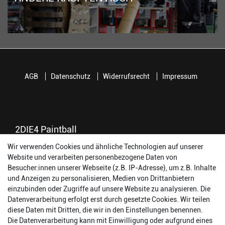
AGB
Datenschutz
Widerrufsrecht
Impressum
2DIE4 Paintball
Wir verwenden Cookies und ähnliche Technologien auf unserer
56457 Westerburg
Website und verarbeiten personenbezogene Daten von
Reinhold-Ferger-Straße 26
Besucher:innen unserer Webseite (z.B. IP-Adresse), um z.B. Inhalte
order@2die4-sports.com
und Anzeigen zu personalisieren, Medien von Drittanbietern
0 26 63/ 9 68 69 37
einzubinden oder Zugriffe auf unsere Website zu analysieren. Die
Datenverarbeitung erfolgt erst durch gesetzte Cookies. Wir teilen
Öffnungszeiten
diese Daten mit Dritten, die wir in den Einstellungen benennen.
Die Datenverarbeitung kann mit Einwilligung oder aufgrund eines