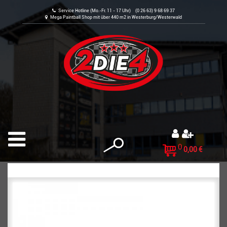
Service Hotline (Mo.-Fr. 11 - 17 Uhr) (0 26 63) 9 68 69 37
Mega Paintball Shop mit über 440 m2 in Westerburg/Westerwald
0
0,00 €