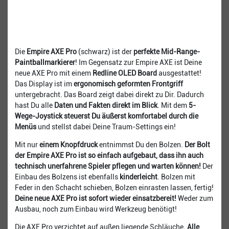
Die
Empire AXE Pro
(schwarz) ist der
perfekte Mid-Range-
Paintballmarkierer
! Im Gegensatz zur Empire AXE ist Deine
neue AXE Pro mit einem
Redline OLED Board
ausgestattet!
Das Display ist im
ergonomisch geformten Frontgriff
untergebracht. Das Board zeigt dabei direkt zu Dir. Dadurch
hast Du alle
Daten und Fakten direkt im Blick
. Mit dem
5-
Wege-Joystick steuerst Du äußerst komfortabel durch die
Menüs
und stellst dabei Deine Traum-Settings ein!
Mit nur
einem Knopfdruck
entnimmst Du den Bolzen.
Der Bolt
der Empire AXE Pro ist so einfach aufgebaut, dass ihn auch
technisch unerfahrene Spieler pflegen und warten können!
Der
Einbau des Bolzens ist ebenfalls
kinderleicht
. Bolzen mit
Feder in den Schacht schieben, Bolzen einrasten lassen, fertig!
Deine neue AXE Pro ist sofort wieder einsatzbereit!
Weder zum
Ausbau, noch zum Einbau wird Werkzeug benötigt!
Die AXE Pro verzichtet auf außen liegende Schläuche.
Alle