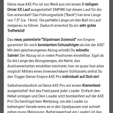
Deine neue AXE Pro ist von Werk aus mit einem
2-teiligem
Driver XX Lauf
ausgestattet! EMPIRE hat diesen Lauf für die
Gun entwickelt! Das Führungsstück ("Back") hat eine Länge
von 7,5" (ca. 19cm). Die perfekte Länge um den Ball im Lauf
zielgenau zu führen. Dadurch erreichst Du ein
sehr gutes
Trefferbild!
Das
neue, patentierte "Slipstream Solenoid"
von Empire
garantiert Dir noch
konstantere Schussfolgen
als bei der AXE!
Mit dem geschwungenen Abzug schießt Du
schnelle
Salven
! Der Abzug ist in vielen Positionen einstellbar. Egal ob
Du die Länge des Abzugsweges, die Härte, das
Auslöseverhalten einstellen möchstet, hier ist quasi fast alles
möglich! Mittels eines Innensechskant-Schlüssels stellst Du
den Trigger Deiner Empire AXE Pro
individuell auf Dich ein!
Selbstverständlich ist Deine AXE Pro mit einem
Klemmfeed
ausgestattet! Auf das Feed passt jeder Loader. Einfach den
Hebel umlegen und Dein Loader sitzt bombenfest auf der AXE
Pro! Du benötigst kein Werkzeug, um den Loader zu
befestigen! Gerade wenn es in den Spielpausen mal schnell
gehen muss (Reinigung, Batteriewechsel am Loader) ist das