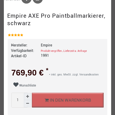
Empire AXE Pro Paintballmarkierer,
schwarz
Hersteller:
Empire
Verfügbarkeit:
Produkt vergriffen , Lieferzeit a. Anfrage
1991
Artikel-ID
*
769,90 €
* inkl. ges. MwSt. zzgl.
Versandkosten
Wunschliste
IN DEN WARENKORB