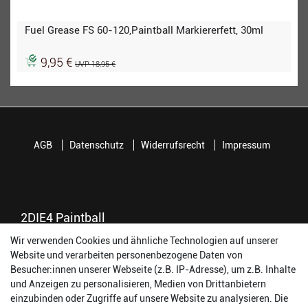
Fuel Grease FS 60-120,Paintball Markiererfett, 30ml
9,95 €
UVP 18,95 €
AGB
Datenschutz
Widerrufsrecht
Impressum
2DIE4 Paintball
Wir verwenden Cookies und ähnliche Technologien auf unserer
56457 Westerburg
Website und verarbeiten personenbezogene Daten von
Reinhold-Ferger-Straße 26
Besucher:innen unserer Webseite (z.B. IP-Adresse), um z.B. Inhalte
order@2die4-sports.com
und Anzeigen zu personalisieren, Medien von Drittanbietern
0 26 63/ 9 68 69 37
einzubinden oder Zugriffe auf unsere Website zu analysieren. Die