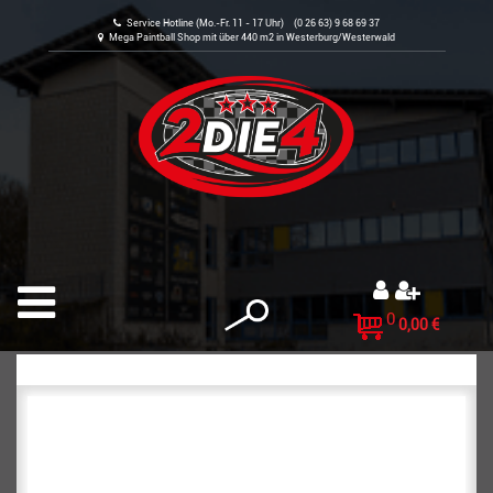
Service Hotline (Mo.-Fr. 11 - 17 Uhr) (0 26 63) 9 68 69 37
Mega Paintball Shop mit über 440 m2 in Westerburg/Westerwald
0
0,00 €