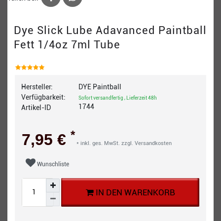
Dye Slick Lube Adavanced Paintball
Fett 1/4oz 7ml Tube
Hersteller:
DYE Paintball
Verfügbarkeit:
Sofort versandfertig , Lieferzeit 48h
1744
Artikel-ID
*
7,95 €
* inkl. ges. MwSt. zzgl.
Versandkosten
Wunschliste
IN DEN WARENKORB