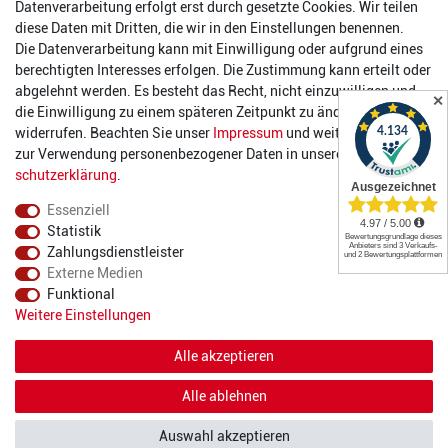
Datenverarbeitung erfolgt erst durch gesetzte Cookies. Wir teilen
Öffnungszeiten
diese Daten mit Dritten, die wir in den Einstellungen benennen.
Die Datenverarbeitung kann mit Einwilligung oder aufgrund eines
Montag:
14:00 - 17:00 Uhr
berechtigten Interesses erfolgen. Die Zustimmung kann erteilt oder
Dienstag:
14:00 - 17:00 Uhr
abgelehnt werden. Es besteht das Recht, nicht einzuwilligen und
✕
Mittwoch:
14:00 - 17:00 Uhr
die Einwilligung zu einem späteren Zeitpunkt zu ändern oder zu
Donnerstag:
14:00 - 17:00 Uhr
widerrufen. Beachten Sie unser
Impressum
und weitere Hinweise
Freitag:
14:00 - 19:00 Uhr
zur Verwendung personenbezogener Daten in unserer
Daten­
Samstag:
10:00 - 17:00 Uhr
schutz­erklärung
.
Essenziell
Statistik
Zahlungsdienstleister
Externe Medien
Funktional
© 2022 2DIE4 Sports
Weitere Einstellungen
Alle akzeptieren
Alle ablehnen
Auswahl akzeptieren