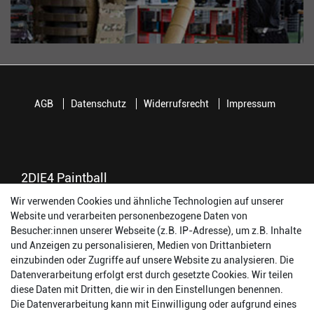
AGB
Datenschutz
Widerrufsrecht
Impressum
2DIE4 Paintball
Wir verwenden Cookies und ähnliche Technologien auf unserer
56457 Westerburg
Website und verarbeiten personenbezogene Daten von
Reinhold-Ferger-Straße 26
Besucher:innen unserer Webseite (z.B. IP-Adresse), um z.B. Inhalte
order@2die4-sports.com
und Anzeigen zu personalisieren, Medien von Drittanbietern
0 26 63/ 9 68 69 37
einzubinden oder Zugriffe auf unsere Website zu analysieren. Die
Datenverarbeitung erfolgt erst durch gesetzte Cookies. Wir teilen
Öffnungszeiten
diese Daten mit Dritten, die wir in den Einstellungen benennen.
Die Datenverarbeitung kann mit Einwilligung oder aufgrund eines
Montag:
14:00 - 17:00 Uhr