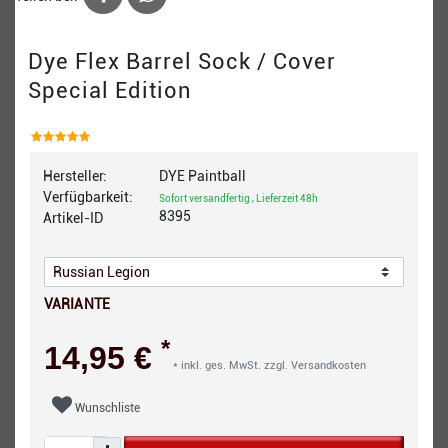
Dye Flex Barrel Sock / Cover
Special Edition
Hersteller:
DYE Paintball
Verfügbarkeit:
Sofort versandfertig , Lieferzeit 48h
8395
Artikel-ID
VARIANTE
*
14,95 €
* inkl. ges. MwSt. zzgl.
Versandkosten
Wunschliste