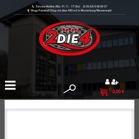
Service Hotline (Mo.-Fr. 11 - 17 Uhr) (0 26 63) 9 68 69 37
Mega Paintball Shop mit über 440 m2 in Westerburg/Westerwald
0
0,00 €