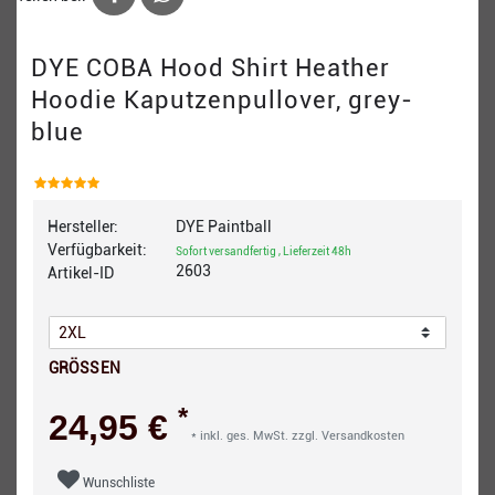
DYE COBA Hood Shirt Heather
Hoodie Kaputzenpullover, grey-
blue
Hersteller:
DYE Paintball
Verfügbarkeit:
Sofort versandfertig , Lieferzeit 48h
2603
Artikel-ID
GRÖSSEN
*
24,95 €
* inkl. ges. MwSt. zzgl.
Versandkosten
Wunschliste