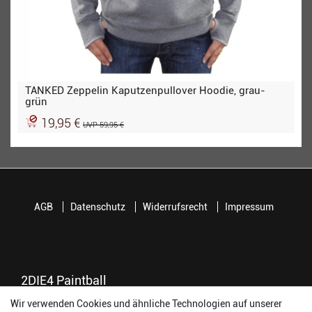
TANKED Zeppelin Kaputzenpullover Hoodie, grau-
grün
19,95 €
UVP 59,95 €
AGB
Datenschutz
Widerrufsrecht
Impressum
2DIE4 Paintball
Wir verwenden Cookies und ähnliche Technologien auf unserer
56457 Westerburg