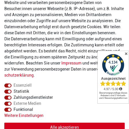
Website und verarbeiten personenbezogene Daten von
Reinhold-Ferger-Straße 26
Besucher:innen unserer Webseite (z.B. IP-Adresse), um z.B. Inhalte
order@2die4-sports.com
und Anzeigen zu personalisieren, Medien von Drittanbietern
0 26 63/ 9 68 69 37
einzubinden oder Zugriffe auf unsere Website zu analysieren. Die
Datenverarbeitung erfolgt erst durch gesetzte Cookies. Wir teilen
Öffnungszeiten
diese Daten mit Dritten, die wir in den Einstellungen benennen.
Die Datenverarbeitung kann mit Einwilligung oder aufgrund eines
Montag:
14:00 - 17:00 Uhr
berechtigten Interesses erfolgen. Die Zustimmung kann erteilt oder
Dienstag:
14:00 - 17:00 Uhr
abgelehnt werden. Es besteht das Recht, nicht einzuwilligen und
✕
Mittwoch:
14:00 - 17:00 Uhr
die Einwilligung zu einem späteren Zeitpunkt zu ändern oder zu
Donnerstag:
14:00 - 17:00 Uhr
widerrufen. Beachten Sie unser
Impressum
und weitere Hinweise
Freitag:
14:00 - 19:00 Uhr
zur Verwendung personenbezogener Daten in unserer
Daten­
Samstag:
10:00 - 17:00 Uhr
schutz­erklärung
.
Essenziell
Statistik
Zahlungsdienstleister
Externe Medien
Funktional
© 2022 2DIE4 Sports
Weitere Einstellungen
Alle akzeptieren