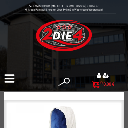
Service Hotline (Mo.-Fr. 11 - 17 Uhr) (0 26 63) 9 68 69 37
Mega Paintball Shop mit über 440 m2 in Westerburg/Westerwald
0
0,00 €