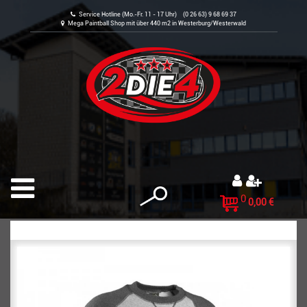
Service Hotline (Mo.-Fr. 11 - 17 Uhr) (0 26 63) 9 68 69 37
Mega Paintball Shop mit über 440 m2 in Westerburg/Westerwald
0
0,00 €