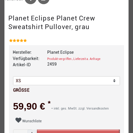
Planet Eclipse Planet Crew
Sweatshirt Pullover, grau
Hersteller:
Planet Eclipse
Verfügbarkeit:
Produkt vergriffen , Lieferzeit a. Anfrage
2459
Artikel-ID
GRÖSSE
*
59,90 €
* inkl. ges. MwSt. zzgl.
Versandkosten
Wunschliste