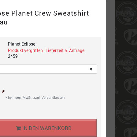
pse Planet Crew Sweatshirt
rau
Planet Eclipse
Produkt vergriffen , Lieferzeit a. Anfrage
2459
*
€
* inkl. ges. MwSt. zzgl.
Versandkosten
IN DEN WARENKORB