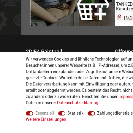
TANKED 
Kaputze
grau-gr
19,
2DIE4 Paintball
Öffnung
Wir verwenden Cookies und ähnliche Technologien auf un
56457 Westerburg
Montag:
Besucher:innen unserer Webseite (z.B. IP-Adresse), um z.
Reinhold-Ferger-Straße 26
Dienstag:
Drittanbietern einzubinden oder Zugriffe auf unsere Websi
order@2die4-sports.com
Mittwoch
gesetzte Cookies. Wir teilen diese Daten mit Dritten, die 
0 26 63/ 9 68 69 37
Donnerst
Die Datenverarbeitung kann mit Einwilligung oder aufgru
Freitag:
erteilt oder abgelehnt werden. Es besteht das Recht, nich
Samstag:
zu ändern oder zu widerrufen. Beachten Sie unser
Impres
Daten in unserer
Daten­schutz­erklärung
.
Essenziell
Statistik
Zahlungsdienstleis
Weitere Einstellungen