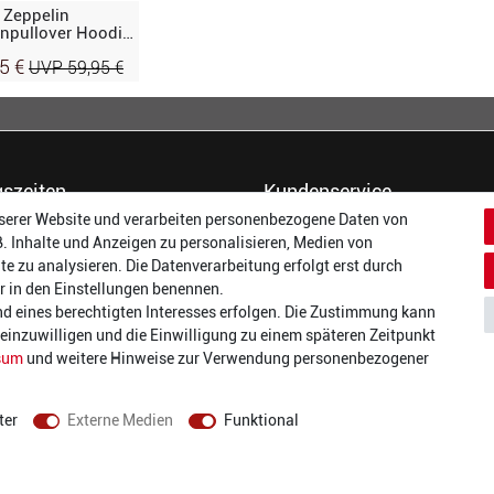
Zeppelin
npullover Hoodie,
ün
95 €
UVP 59,95 €
szeiten
Kundenservice
serer Website und verarbeiten personenbezogene Daten von
14:00 - 17:00 Uhr
Dein Konto
B. Inhalte und Anzeigen zu personalisieren, Medien von
14:00 - 17:00 Uhr
Häufigste Fragen (FAQ)
te zu analysieren. Die Datenverarbeitung erfolgt erst durch
:
14:00 - 17:00 Uhr
Größentabellen
wir in den Einstellungen benennen.
ag:
14:00 - 17:00 Uhr
Gutscheinbedingungen
nd eines berechtigten Interesses erfolgen. Die Zustimmung kann
14:00 - 19:00 Uhr
Kundenmeinungen
t einzuwilligen und die Einwilligung zu einem späteren Zeitpunkt
10:00 - 17:00 Uhr
Batterieverordnung
sum
und weitere Hinweise zur Verwendung personenbezogener
Versand und Zahlarten
Vertrag widerrufen
ter
Externe Medien
Funktional