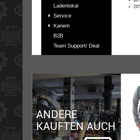
80
Ladenlokal
20%
Service
Kanem
B2B
Team Support/ Deal
PASSENDES
ZUBEHÖR
ANDERE
KAUFTEN AUCH