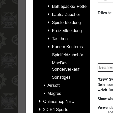
Battlepacks/ Pötte
Teilen bei
Läufe/ Zubehör
Spielerkleidung
Freizeitkleidung
Taschen
Kanem Kustoms
Spielfeldzubehör
MacDev
Beschre
Sonderverkauf
Sonstiges
"Crew" Sw
Dein neuer
Airsoft
weich
. D
Magfed
Show wha
Onlineshop NEU
Verwendet
2DIE4 Sports