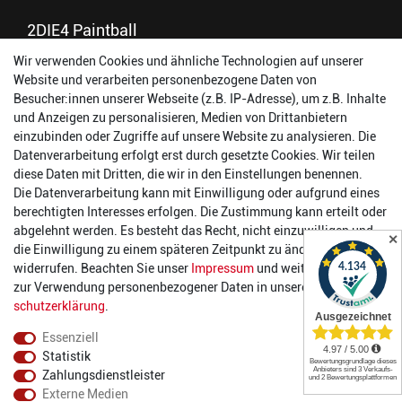
2DIE4 Paintball
Wir verwenden Cookies und ähnliche Technologien auf unserer
56457 Westerburg
Website und verarbeiten personenbezogene Daten von
Reinhold-Ferger-Straße 26
Besucher:innen unserer Webseite (z.B. IP-Adresse), um z.B. Inhalte
order@2die4-sports.com
und Anzeigen zu personalisieren, Medien von Drittanbietern
0 26 63/ 9 68 69 37
einzubinden oder Zugriffe auf unsere Website zu analysieren. Die
Datenverarbeitung erfolgt erst durch gesetzte Cookies. Wir teilen
Öffnungszeiten
diese Daten mit Dritten, die wir in den Einstellungen benennen.
Die Datenverarbeitung kann mit Einwilligung oder aufgrund eines
Montag:
14:00 - 17:00 Uhr
berechtigten Interesses erfolgen. Die Zustimmung kann erteilt oder
Dienstag:
14:00 - 17:00 Uhr
abgelehnt werden. Es besteht das Recht, nicht einzuwilligen und
✕
Mittwoch:
14:00 - 17:00 Uhr
die Einwilligung zu einem späteren Zeitpunkt zu ändern oder zu
Donnerstag:
14:00 - 17:00 Uhr
widerrufen. Beachten Sie unser
Impressum
und weitere Hinweise
Freitag:
14:00 - 19:00 Uhr
zur Verwendung personenbezogener Daten in unserer
Daten­
Samstag:
10:00 - 17:00 Uhr
schutz­erklärung
.
Essenziell
Statistik
Zahlungsdienstleister
Externe Medien