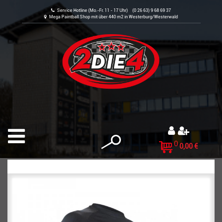
Service Hotline (Mo.-Fr. 11 - 17 Uhr) (0 26 63) 9 68 69 37
Mega Paintball Shop mit über 440 m2 in Westerburg/Westerwald
0
0,00 €